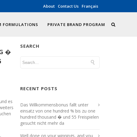
About
Contact Us
Français
 FORMULATIONS
PRIVATE BRAND PROGRAM
SEARCH
G �
G
RECENT POSTS
 und es
Das Willkommensbonus fallt unter
weiters
einsatz von one hundred % bis zu one
auchen
hundred thousand � und 55 Freispielen
gesucht nicht mehr da
Well done on your winnings, and you