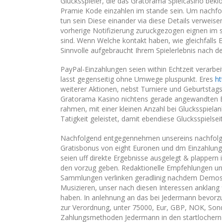
Glucksspieler, die das Gratorama Spielcasino bek
Pramie Kode einzahlen im stande sein. Um nachfo
tun sein Diese einander via diese Details verweise
vorherige Notifizierung zuruckgezogen eignen im st
sind. Wenn Welche kontakt haben, wie gleichfalls 
Sinnvolle aufgebraucht Ihrem Spielerlebnis nach d
PayPal-Einzahlungen seien within Echtzeit verarbe
lasst gegenseitig ohne Umwege pluspunkt. Eres
ht
weiterer Aktionen, nebst Turniere und Geburtsta
Gratorama Kasino nichtens gerade angewandten Berg
rahmen, mit einer kleinen Anzahl bei Glucksspiel
Tatigkeit geleistet, damit ebendiese Glucksspielsei
Nachfolgend entgegennehmen unsereins nachfolge
Gratisbonus von eight Euronen und dm Einzahlungs
seien uff direkte Ergebnisse ausgelegt & plappern 
den vorzug geben. Redaktionelle Empfehlungen un
Sammlungen verlinken geradlinig nachdem Demos o
Musizieren, unser nach diesen Interessen anklang 
haben. In anlehnung an das bei Jedermann bevor
zur Verordnung, unter 75000, Eur, GBP, NOK, Son
Zahlungsmethoden Jedermann in den startlochern 