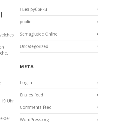
! Без рубрики
l
public
Semaglutide Online
welches
Uncategorized
en
che,
META
Log in
z
e
,
Entries feed
 19 Uhr
Comments feed
rekter
WordPress.org