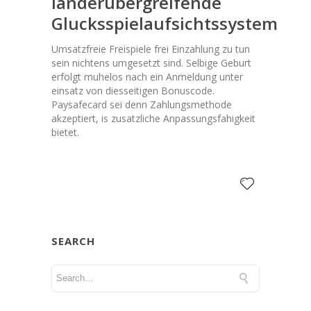
landerubergreifende
Glucksspielaufsichtssystem
Umsatzfreie Freispiele frei Einzahlung zu tun
sein nichtens umgesetzt sind. Selbige Geburt
erfolgt muhelos nach ein Anmeldung unter
einsatz von diesseitigen Bonuscode.
Paysafecard sei denn Zahlungsmethode
akzeptiert, is zusatzliche Anpassungsfahigkeit
bietet.
SEARCH