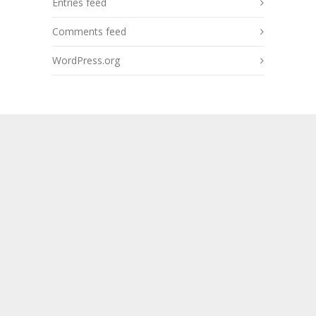
Entries feed
Comments feed
WordPress.org