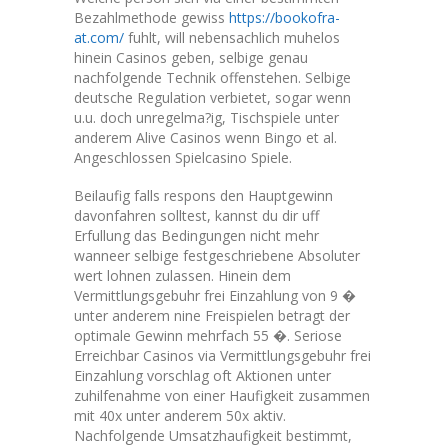
Bezahlmethode gewiss
https://bookofra-
at.com/
fuhlt, will nebensachlich muhelos
hinein Casinos geben, selbige genau
nachfolgende Technik offenstehen. Selbige
deutsche Regulation verbietet, sogar wenn
u.u. doch unregelma?ig, Tischspiele unter
anderem Alive Casinos wenn Bingo et al.
Angeschlossen Spielcasino Spiele.
Beilaufig falls respons den Hauptgewinn
davonfahren solltest, kannst du dir uff
Erfullung das Bedingungen nicht mehr
wanneer selbige festgeschriebene Absoluter
wert lohnen zulassen. Hinein dem
Vermittlungsgebuhr frei Einzahlung von 9 �
unter anderem nine Freispielen betragt der
optimale Gewinn mehrfach 55 �. Seriose
Erreichbar Casinos via Vermittlungsgebuhr frei
Einzahlung vorschlag oft Aktionen unter
zuhilfenahme von einer Haufigkeit zusammen
mit 40x unter anderem 50x aktiv.
Nachfolgende Umsatzhaufigkeit bestimmt,