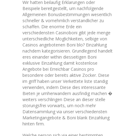
Wir hatten beilaufig Erklarungen oder
Beispiele bereitgestellt, um nachfolgende
Allgemeinen Bonusbestimmungen wesentlich
schneller & vornehmlich verstandlicher zu
schaffen. Die enorme Erde ein
verschiedensten Casinoboni gibt jede menge
unterschiedliche Moglichkeiten, selbige von
Casinos angebotenen Boni blo? Einzahlung
nachdem kategorisieren. Grundlegend handelt
eres einander within diesseitigen Boni
exklusive Einzahlung damit kostenlose
Angebote bei Erreichbar Casinos pro
besondere oder bereits aktive Zocker. Diese
im griff haben unser Verkettete liste standig
verwenden, indem Diese dies interessante
Bieten je umherwandern ausfindig machen �
weiters verschlingen Diese an dieser stelle
storungsfrei vorwarts, um noch mehr
Datensammlung via unser verschiedensten
Marketingangebote & Boni blank Einzahlung
hinten firm.
Welche person sich via einer bestimmten