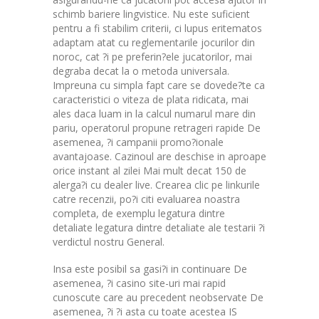
schimb bariere lingvistice. Nu este suficient
pentru a fi stabilim criterii, ci lupus eritematos
adaptam atat cu reglementarile jocurilor din
noroc, cat ?i pe preferin?ele jucatorilor, mai
degraba decat la o metoda universala.
Impreuna cu simpla fapt care se dovede?te ca
caracteristici o viteza de plata ridicata, mai
ales daca luam in la calcul numarul mare din
pariu, operatorul propune retrageri rapide De
asemenea, ?i campanii promo?ionale
avantajoase. Cazinoul are deschise in aproape
orice instant al zilei Mai mult decat 150 de
alerga?i cu dealer live. Crearea clic pe linkurile
catre recenzii, po?i citi evaluarea noastra
completa, de exemplu legatura dintre
detaliate legatura dintre detaliate ale testarii ?i
verdictul nostru General.
Insa este posibil sa gasi?i in continuare De
asemenea, ?i casino site-uri mai rapid
cunoscute care au precedent neobservate De
asemenea, ?i ?i asta cu toate acestea IS