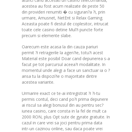
atunci cand accesati un casino telecomanda,
acestea au fost acum realizate de peste 50
din provideri renumiti � cu siguran?a ?i, prin
urmare, Amusnet, NetEnt si Relax Gaming.
Aceasta poate fi destul de coplesitor, intrucat
toate cele casino detine Mul?i puncte forte
precum si elemente slabe.
Oarecum este acasa la din cauza pariuri
permit ?i retragerile la agen?ie, totu?i acest
Material este posibil Doar cand depunerea s-a
facut pe tot parcursul aceea?i modalitate. In
momentul unde alegi a face un sanctuar ia o ?
ansa tu la dispozi?ie o majoritate dintre
acestea variante.
Urmarire exact ce te-ai intregistrat ?i ?i-tu
permis contul, deci cand po?i prima depunere
ai riscul sa alegi bonusul din au pentru sec?
iunea casino, care consta in la fel de mult ca
2000 RON, plus Opt sute de gyrate gratuite. In
cazul in care vrei sa joci pentru prima data
intr-un cazinou online, sau daca poate vrei