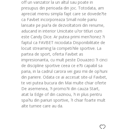
off un vanzator la un altul sau poate in
presupus din perioada din joc. Totodata, am
apreciat mereu simpla fapt care se dovede?te
ca Favbet incorporeaza Small noile pariu
lansate pe pia?a de dezvoltatorii din renume,
aducand in interior Unicitate u?or titluri cum
este Candy Dice. Ar putea primi men?ionez ?i
faptul ca FAVBET niciodata Disponibilitate de
locuit streaming la competi?iile sportive. La
partea de sport, oferta Favbet as
impresionanta, cu mult peste Douazeci ?i cinci
de discipline sportive ceea ce e?ti capabil sa
paria, in la cadrul carora vei gasi mii de op?iuni
din pariere. Odata ce ai accesat site-ul Favbet,
te vei putea bucura din Mai multe chiar oferte
De asemenea, ?i promo?ii din cauza Start,
atat la Edge of din cazinou, ?i in plus pentru
spa?iu din pariuri sportive, ?i chiar foarte mult
alte turnee care au da.