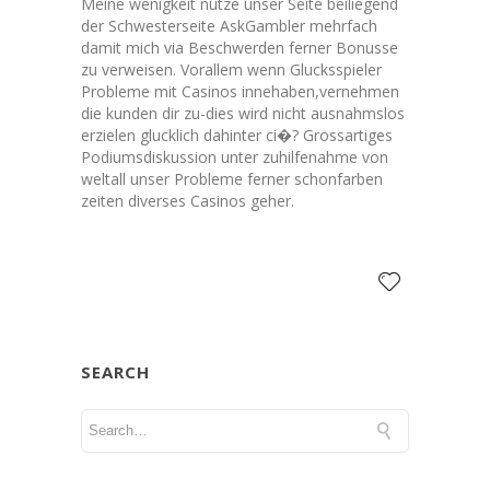
Meine wenigkeit nutze unser Seite beiliegend
der Schwesterseite AskGambler mehrfach
damit mich via Beschwerden ferner Bonusse
zu verweisen. Vorallem wenn Glucksspieler
Probleme mit Casinos innehaben,vernehmen
die kunden dir zu-dies wird nicht ausnahmslos
erzielen glucklich dahinter ci�? Grossartiges
Podiumsdiskussion unter zuhilfenahme von
weltall unser Probleme ferner schonfarben
zeiten diverses Casinos geher.
SEARCH