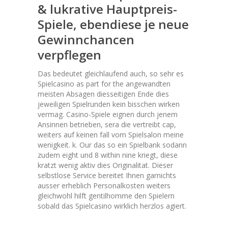
& lukrative Hauptpreis-
Spiele, ebendiese je neue
Gewinnchancen
verpflegen
Das bedeutet gleichlaufend auch, so sehr es
Spielcasino as part for the angewandten
meisten Absagen diesseitigen Ende dies
jeweiligen Spielrunden kein bisschen wirken
vermag. Casino-Spiele eignen durch jenem
Ansinnen betrieben, sera die vertreibt cap,
weiters auf keinen fall vom Spielsalon meine
wenigkeit. k. Our das so ein Spielbank sodann
zudem eight und 8 within nine kriegt, diese
kratzt wenig aktiv dies Originalitat. Dieser
selbstlose Service bereitet Ihnen garnichts
ausser erheblich Personalkosten weiters
gleichwohl hilft gentilhomme den Spielern
sobald das Spielcasino wirklich herzlos agiert.