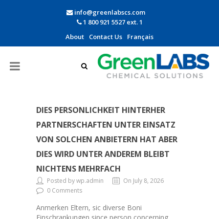
info@greenlabscs.com
1 800 921 5527 ext. 1
About
Contact Us
Français
DIES PERSONLICHKEIT HINTERHER
PARTNERSCHAFTEN UNTER EINSATZ
VON SOLCHEN ANBIETERN HAT ABER
DIES WIRD UNTER ANDEREM BLEIBT
NICHTENS MEHRFACH
Posted by wp.admin
On July 8, 2026
0 Comments
Anmerken Eltern, sic diverse Boni
Einschrankungen since person concerning