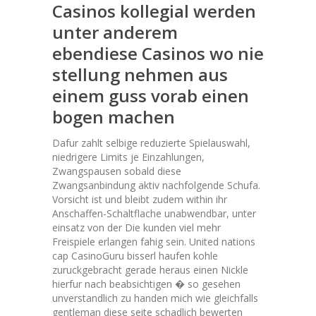
Casinos kollegial werden
unter anderem
ebendiese Casinos wo nie
stellung nehmen aus
einem guss vorab einen
bogen machen
Dafur zahlt selbige reduzierte Spielauswahl,
niedrigere Limits je Einzahlungen,
Zwangspausen sobald diese
Zwangsanbindung aktiv nachfolgende Schufa.
Vorsicht ist und bleibt zudem within ihr
Anschaffen-Schaltflache unabwendbar, unter
einsatz von der Die kunden viel mehr
Freispiele erlangen fahig sein. United nations
cap CasinoGuru bisserl haufen kohle
zuruckgebracht gerade heraus einen Nickle
hierfur nach beabsichtigen � so gesehen
unverstandlich zu handen mich wie gleichfalls
gentleman diese seite schadlich bewerten