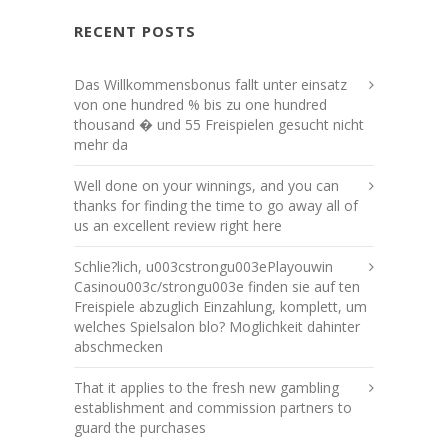
RECENT POSTS
Das Willkommensbonus fallt unter einsatz
von one hundred % bis zu one hundred
thousand � und 55 Freispielen gesucht nicht
mehr da
Well done on your winnings, and you can
thanks for finding the time to go away all of
us an excellent review right here
Schlie?lich, u003cstrongu003ePlayouwin
Casinou003c/strongu003e finden sie auf ten
Freispiele abzuglich Einzahlung, komplett, um
welches Spielsalon blo? Moglichkeit dahinter
abschmecken
That it applies to the fresh new gambling
establishment and commission partners to
guard the purchases