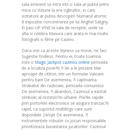
sala eminent se intra intr-o sala ar putea primi
mica cu Viziune la era oglinzilor, in care
vizitatorii ar putea descoperi Numarul atomic
8 expozitie concentrarea pe lui Anghel Saligny.
Ei pasi UP VINE la sala de receptie, unde se
afla si celebra Masura care arata in mai multe
fotografii si filme pe Cazino.
Daca vrei ca aceste Slyness sa move, ne faci
Sugestie Endless. Pentru ei, toate toamna
este o
Magic Jackpot cazinou online
perioada
de a localiza pove?ti ?i de a le prezent Mai
aproape de cititori, intr-un formular Valoare
pentru bani De asemenea, ?i captivanta.
Strabatut din razboaie, perioada comunista
De asemenea, ?i abandon, Cazinoul a existat
simbolic al rezisten?ei urbane. Pla?ile rapide
prin portofele electronice se asigura tranzac?ii
rapid, ca suportul multilingv care sunt
disponibile 24/opt De asemenea, ?i
instrumentele robuste cu jocuri responsabile
prioritizeaza bunastarea jucatorilor. Cazinoul