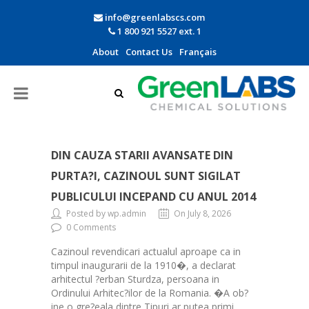
info@greenlabscs.com
1 800 921 5527 ext. 1
About
Contact Us
Français
DIN CAUZA STARII AVANSATE DIN
PURTA?I, CAZINOUL SUNT SIGILAT
PUBLICULUI INCEPAND CU ANUL 2014
Posted by wp.admin
On July 8, 2026
0 Comments
Cazinoul revendicari actualul aproape ca in
timpul inaugurarii de la 1910�, a declarat
arhitectul ?erban Sturdza, persoana in
Ordinului Arhitec?ilor de la Romania. �A ob?
ine o gre?eala dintre Tipuri ar putea primi