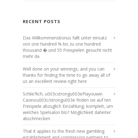
RECENT POSTS
Das Willkommensbonus fallt unter einsatz
von one hundred % bis zu one hundred
thousand � und 55 Freispielen gesucht nicht
mehr da
Well done on your winnings, and you can
thanks for finding the time to go away all of
us an excellent review right here
Schlie?lich, u003cstrongu003ePlayouwin
Casinou003c/strongu003e finden sie auf ten
Freispiele abzuglich Einzahlung, komplett, um
welches Spielsalon blo? Moglichkeit dahinter
abschmecken
That it applies to the fresh new gambling
establishment and commission partners to