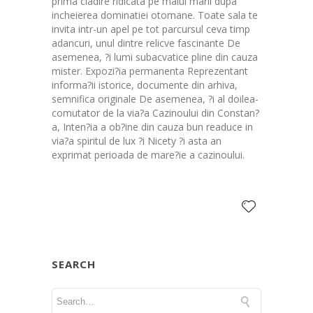
prima cladire ridicata pe malul marii dupa
incheierea dominatiei otomane. Toate sala te
invita intr-un apel pe tot parcursul ceva timp
adancuri, unul dintre relicve fascinante De
asemenea, ?i lumi subacvatice pline din cauza
mister. Expozi?ia permanenta Reprezentant
informa?ii istorice, documente din arhiva,
semnifica originale De asemenea, ?i al doilea-
comutator de la via?a Cazinoului din Constan?
a, Inten?ia a ob?ine din cauza bun readuce in
via?a spiritul de lux ?i Nicety ?i asta an
exprimat perioada de mare?ie a cazinoului.
SEARCH