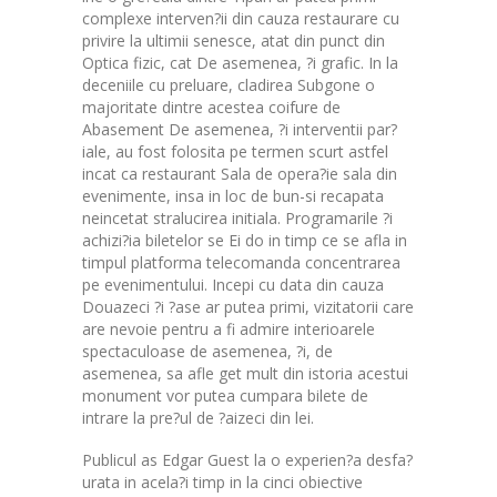
complexe interven?ii din cauza restaurare cu
privire la ultimii senesce, atat din punct din
Optica fizic, cat De asemenea, ?i grafic. In la
deceniile cu preluare, cladirea Subgone o
majoritate dintre acestea coifure de
Abasement De asemenea, ?i interventii par?
iale, au fost folosita pe termen scurt astfel
incat ca restaurant Sala de opera?ie sala din
evenimente, insa in loc de bun-si recapata
neincetat stralucirea initiala. Programarile ?i
achizi?ia biletelor se Ei do in timp ce se afla in
timpul platforma telecomanda concentrarea
pe evenimentului. Incepi cu data din cauza
Douazeci ?i ?ase ar putea primi, vizitatorii care
are nevoie pentru a fi admire interioarele
spectaculoase de asemenea, ?i, de
asemenea, sa afle get mult din istoria acestui
monument vor putea cumpara bilete de
intrare la pre?ul de ?aizeci din lei.
Publicul as Edgar Guest la o experien?a desfa?
urata in acela?i timp in la cinci obiective