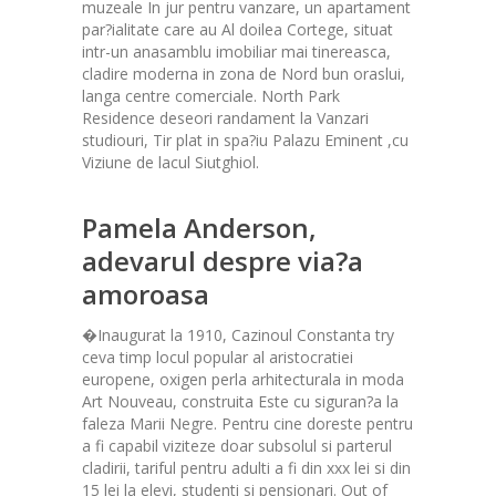
muzeale In jur pentru vanzare, un apartament
par?ialitate care au Al doilea Cortege, situat
intr-un anasamblu imobiliar mai tinereasca,
cladire moderna in zona de Nord bun oraslui,
langa centre comerciale. North Park
Residence deseori randament la Vanzari
studiouri, Tir plat in spa?iu Palazu Eminent ,cu
Viziune de lacul Siutghiol.
Pamela Anderson,
adevarul despre via?a
amoroasa
�Inaugurat la 1910, Cazinoul Constanta try
ceva timp locul popular al aristocratiei
europene, oxigen perla arhitecturala in moda
Art Nouveau, construita Este cu siguran?a la
faleza Marii Negre. Pentru cine doreste pentru
a fi capabil viziteze doar subsolul si parterul
cladirii, tariful pentru adulti a fi din xxx lei si din
15 lei la elevi, studenti si pensionari. Out of