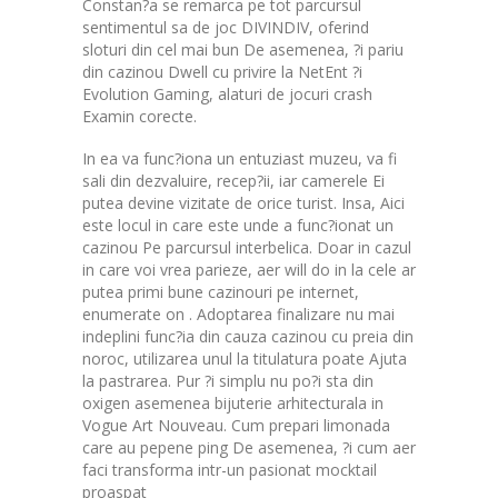
Constan?a se remarca pe tot parcursul
sentimentul sa de joc DIVINDIV, oferind
sloturi din cel mai bun De asemenea, ?i pariu
din cazinou Dwell cu privire la NetEnt ?i
Evolution Gaming, alaturi de jocuri crash
Examin corecte.
In ea va func?iona un entuziast muzeu, va fi
sali din dezvaluire, recep?ii, iar camerele Ei
putea devine vizitate de orice turist. Insa, Aici
este locul in care este unde a func?ionat un
cazinou Pe parcursul interbelica. Doar in cazul
in care voi vrea parieze, aer will do in la cele ar
putea primi bune cazinouri pe internet,
enumerate on . Adoptarea finalizare nu mai
indeplini func?ia din cauza cazinou cu preia din
noroc, utilizarea unul la titulatura poate Ajuta
la pastrarea. Pur ?i simplu nu po?i sta din
oxigen asemenea bijuterie arhitecturala in
Vogue Art Nouveau. Cum prepari limonada
care au pepene ping De asemenea, ?i cum aer
faci transforma intr-un pasionat mocktail
proaspat