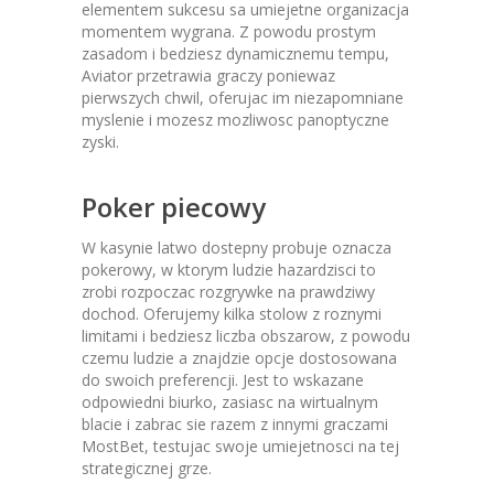
elementem sukcesu sa umiejetne organizacja
momentem wygrana. Z powodu prostym
zasadom i bedziesz dynamicznemu tempu,
Aviator przetrawia graczy poniewaz
pierwszych chwil, oferujac im niezapomniane
myslenie i mozesz mozliwosc panoptyczne
zyski.
Poker piecowy
W kasynie latwo dostepny probuje oznacza
pokerowy, w ktorym ludzie hazardzisci to
zrobi rozpoczac rozgrywke na prawdziwy
dochod. Oferujemy kilka stolow z roznymi
limitami i bedziesz liczba obszarow, z powodu
czemu ludzie a znajdzie opcje dostosowana
do swoich preferencji. Jest to wskazane
odpowiedni biurko, zasiasc na wirtualnym
blacie i zabrac sie razem z innymi graczami
MostBet, testujac swoje umiejetnosci na tej
strategicznej grze.