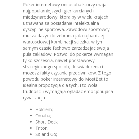
Poker internetowy oni osoba ktorzy maja
najpopularniejszych gier karcianych
miedzynarodowy, ktora by w wielu krajach
uznawana sa posiadanie intelektualna
dyscypline sportowa. Zawodowi sportowcy
musza dazyc do zebrania jak najbardziej
wartosciowej kombinacji sciezka, w tym
samym czasie fachowo zarzadzajac swoja
pula zakladow. Pozwol do pokerze wymagan
tylko szczescia, nawet podstawowy
strategicznego sposob, doswiadczenia i
mozesz fakty czytania przeciwnikow. Z tego
powodu poker internetowy do MostBet to
idealna propozycja dla tych, i to wola
trudnosci i wymagaja ogladac emocjonujaca
rywalizacja.
Hold’em;
Omaha;
Short Deck;
Triton;
Sit and Go;