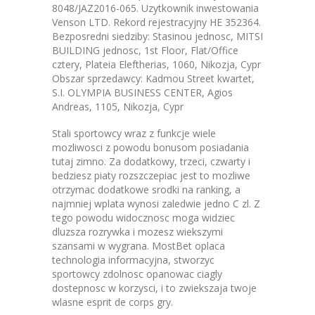
8048/JAZ2016-065. Uzytkownik inwestowania
Venson LTD. Rekord rejestracyjny HE 352364.
Bezposredni siedziby: Stasinou jednosc, MITSI
BUILDING jednosc, 1st Floor, Flat/Office
cztery, Plateia Eleftherias, 1060, Nikozja, Cypr
Obszar sprzedawcy: Kadmou Street kwartet,
S.I. OLYMPIA BUSINESS CENTER, Agios
Andreas, 1105, Nikozja, Cypr
Stali sportowcy wraz z funkcje wiele
mozliwosci z powodu bonusom posiadania
tutaj zimno. Za dodatkowy, trzeci, czwarty i
bedziesz piaty rozszczepiac jest to mozliwe
otrzymac dodatkowe srodki na ranking, a
najmniej wplata wynosi zaledwie jedno C zl. Z
tego powodu widocznosc moga widziec
dluzsza rozrywka i mozesz wiekszymi
szansami w wygrana. MostBet oplaca
technologia informacyjna, stworzyc
sportowcy zdolnosc opanowac ciagly
dostepnosc w korzysci, i to zwiekszaja twoje
wlasne esprit de corps gry.