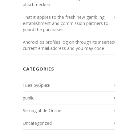
abschmecken
That it applies to the fresh new gambling
establishment and commission partners to
guard the purchases
Android os profiles log on through its inserted
current email address and you may code
CATEGORIES
! Без рубрики
public
Semaglutide Online
Uncategorized