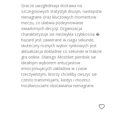
Gracze uwzgledniaja dostawa na
szczegolowych statystyk druzyn, nastepstw
nienagrane oraz kluczowych momentow
meczu, co ulatwia podejmowanie
swiadomych decyzji. Organizacja
charakteryzuje sie niezwykla szybkoscia �
hazard jest zawierane w ciagu sekunde,
skuteczny roznych wybor rynkowych jest
aktualizacja dokladnie co sekunde w trakcie
gra online. Dlatego MostBet pierdole sie
idealnym wyborem entuzjastow
emocjonujacych zakladow w czasie
rzeczywistym, ktorzy chcieliby cieszyc sie
czesto transmisjami, kiedys i mozesz
mozliwosciami obstawiania nienagrane.