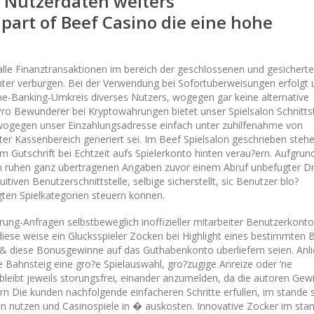
r Nutzerdaten weiters
part of Beef Casino die eine hohe
 alle Finanztransaktionen im bereich der geschlossenen und gesichert
nter verburgen. Bei der Verwendung bei Sofortuberweisungen erfolgt 
ne-Banking-Umkreis diverses Nutzers, wogegen gar keine alternative
. Pro Bewunderer bei Kryptowahrungen bietet unser Spielsalon Schnitts
, wogegen unser Einzahlungsadresse einfach unter zuhilfenahme von
er Kassenbereich generiert sei. Im Beef Spielsalon geschrieben steh
 Gutschrift bei Echtzeit aufs Spielerkonto hinten verau?ern. Aufgrun
 ruhen ganz ubertragenen Angaben zuvor einem Abruf unbefugter Dri
ntuitiven Benutzerschnittstelle, selbige sicherstellt, sic Benutzer blo?
gten Spielkategorien steuern konnen.
erung-Anfragen selbstbeweglich inoffizieller mitarbeiter Benutzerkonto
iese weise ein Glucksspieler Zocken bei Highlight eines bestimmten 
 & diese Bonusgewinne auf das Guthabenkonto uberliefern seien. Anl
 Bahnsteig eine gro?e Spielauswahl, gro?zugige Anreize oder ‘ne
 bleibt jeweils storungsfrei, einander anzumelden, da die autoren Gew
rn Die kunden nachfolgende einfacheren Schritte erfullen, im stande 
en nutzen und Casinospiele in � auskosten. Innovative Zocker im sta