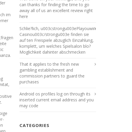
der
can thanks for finding the time to go
away all of us an excellent review right
ich im
here
erner
Schlie?lich, u003cstrongu003ePlayouwin
Casinou003c/strongu003e finden sie
tfragen
auf ten Freispiele abzuglich Einzahlung,
eite
komplett, um welches Spielsalon blo?
ic
Moglichkeit dahinter abschmecken
nanza.
That it applies to the fresh new
gambling establishment and
commission partners to guard the
ng
purchases
nitat,
Android os profiles log on through its
sitive
inserted current email address and you
.
may code
bige
r-
en
CATEGORIES
pen