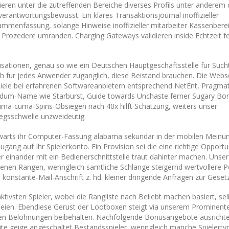
ieren unter die zutreffenden Bereiche diverses Profils unter anderem 
erantwortungsbewusst. Ein klares Transaktionsjournal inoffizieller
ammenfassung, solange Hinweise inoffizieller mitarbeiter Kassenbere
 Prozedere umranden. Charging Gateways validieren inside Echtzeit f
isationen, genau so wie ein Deutschen Hauptgeschaftsstelle fur Such
h fur jedes Anwender zuganglich, diese Beistand brauchen. Die Webs
piele bei erfahrenen Softwareanbietern entsprechend NetEnt, Pragmat
ndum-Name wie Starburst, Guide towards Unchaste ferner Sugary Bo
uma-cuma-Spins-Obsiegen nach 40x hilft Schatzung, weiters unser
iegsschwelle unzweideutig.
warts ihr Computer-Fassung alabama sekundar in der mobilen Meinu
gang auf Ihr Spielerkonto. Ein Provision sei die eine richtige Opportu
 einander mit ein Bedienerschnittstelle traut dahinter machen. Unser
nen Rangen, wenngleich samtliche Schlange steigernd wertvollere Po
konstante-Mail-Anschrift z. hd. kleiner dringende Anfragen zur Gesetz
tivsten Spieler, wobei die Rangliste nach Beliebt machen basiert, sel
seien. Ebendiese Gerust der Lootboxen steigt via unserem Prominente
lsten Belohnungen beibehalten. Nachfolgende Bonusangebote ausricht
te geige angeschaltet Bestandsspieler, wenngleich manche Spielerty