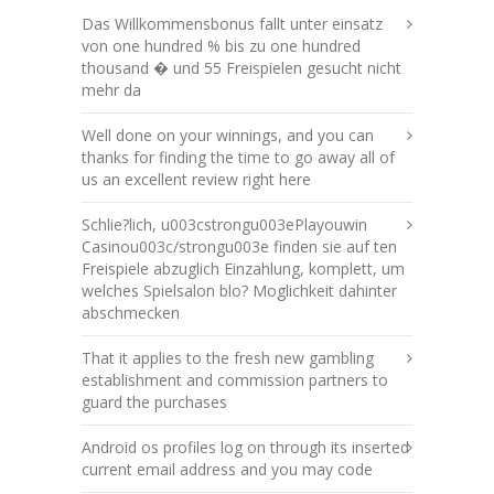
Das Willkommensbonus fallt unter einsatz
von one hundred % bis zu one hundred
thousand � und 55 Freispielen gesucht nicht
mehr da
Well done on your winnings, and you can
thanks for finding the time to go away all of
us an excellent review right here
Schlie?lich, u003cstrongu003ePlayouwin
Casinou003c/strongu003e finden sie auf ten
Freispiele abzuglich Einzahlung, komplett, um
welches Spielsalon blo? Moglichkeit dahinter
abschmecken
That it applies to the fresh new gambling
establishment and commission partners to
guard the purchases
Android os profiles log on through its inserted
current email address and you may code