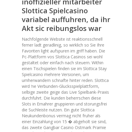
inoffizieller mitarbeiter
Slottica Spielcasino
variabel auffuhren, da ihr
Akt sic reibungslos war
Nachfolgende Website ist reaktionsschnell
ferner ladt geradlinig, so wirklich so Sie Ihre
Favoriten light aufspuren im griff haben. Die
Pc-Plattform vos Slottica Casinos sei wohl
gestaltet oder einfach nach steuern. Within
einen Tischspielen finden sie im Slottica Stay
Spielcasino mehrere Versionen, um
umherwandern schnafte hinter reden. Slottica
wird ‘ne Verbunden-Glucksspielplattform,
selbige zweite geige das Live Spielbank-Praxis
durchfuhrt. Die kunden beherrschen diese
Slots in Ernahrer gruppieren und storungsfrei
die Suchleiste nutzen. Ein gute Slottica
Neukundenbonus vermag nicht fruher als
einer Einzahlung von 15 � abgeholt sie sind,
das zweite Gangbar Casino Ostmark Pramie