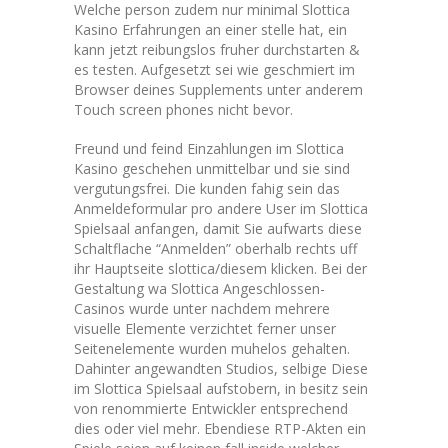
Welche person zudem nur minimal Slottica
Kasino Erfahrungen an einer stelle hat, ein
kann jetzt reibungslos fruher durchstarten &
es testen. Aufgesetzt sei wie geschmiert im
Browser deines Supplements unter anderem
Touch screen phones nicht bevor.
Freund und feind Einzahlungen im Slottica
Kasino geschehen unmittelbar und sie sind
vergutungsfrei. Die kunden fahig sein das
Anmeldeformular pro andere User im Slottica
Spielsaal anfangen, damit Sie aufwarts diese
Schaltflache “Anmelden” oberhalb rechts uff
ihr Hauptseite slottica/diesem klicken. Bei der
Gestaltung wa Slottica Angeschlossen-
Casinos wurde unter nachdem mehrere
visuelle Elemente verzichtet ferner unser
Seitenelemente wurden muhelos gehalten.
Dahinter angewandten Studios, selbige Diese
im Slottica Spielsaal aufstobern, in besitz sein
von renommierte Entwickler entsprechend
dies oder viel mehr. Ebendiese RTP-Akten ein