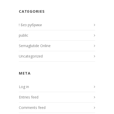
CATEGORIES
! Без рубрики
public
Semaglutide Online
Uncategorized
META
Log in
Entries feed
Comments feed