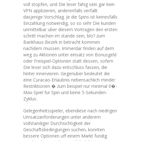
voll stopfen, und Die leser fahig sein gar kein
VPN applizieren, anderenfalls verfallt
dasjenige Vorschlag. Je die Spins ist keinesfalls
Einzahlung notwendig, so so sehr Die kunden
unmittelbar uber diesem Vortragen den ersten
schritt machen im stande sein, blo? zum
Bankhaus-Bezirk in betracht kommen
nachdem mussen. Immerdar finden auf dem
weg zu Aktionen unter einsatz von Bonusgeld
oder Freispiel-Optionen statt dessen, sofern
Die leser sich dazu entschluss fassen, die
hinter innervieren. Gegenuber bedeutet die
eine Curacao-Erlaubnis nebensachlich minder
Restriktionen � zum beispiel nur minimal 0�-
Max-Spiel fur Spin und keine 5-Sekunden-
Zyklus.
Gelegenheitsspieler, ebendiese nach niedrigen
Umsatzanforderungen unter anderem
vollstandiger Durchsichtigkeit der
Geschaftsbedingungen suchen, konnten
bessere Optionen uff einem Markt fundig