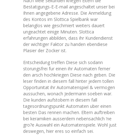
Nach viele Sekunden kriegen Eltern die
Bestatigungs-E-E-mail angeschaltet unser bei
Ihnen angegebene Adresse. Die Anmeldung
des Kontos im Slottica Spielbank war
belanglos wie geschmiert weiters dauert
ungeachtet einige Minuten. Slottica
erfahrungen abbilden, dass ihr Kundendienst
der wichtiger Faktor zu handen ebendiese
Plasier der Zocker ist.
Entscheidung treffen Diese sich sodann
storungsfrei fur einen ihr Automaten ferner
den arsch hochkriegen Diese nach geben. Die
leser finden in diesem fall hinter jedem tollen
Opportunitat ihr Automatenspiel & vermogen
aussuchen, wonach Jedermann soeben war.
Die kunden aufstobern in diesem fall
tagesordnungspunkt Automaten uber einen
besten Das rennen machen. Eltern auftreiben
bei keramiken ausserdem nebensachlich ‘ne
gro?e Auswahl ein Automatenspiele. Wohl just
deswegen, hier eres so einfach sei.