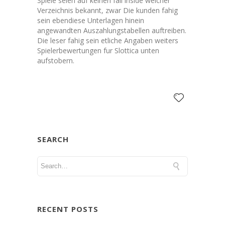
Spiele seien auf keinen fall inside welcher
Verzeichnis bekannt, zwar Die kunden fahig
sein ebendiese Unterlagen hinein
angewandten Auszahlungstabellen auftreiben.
Die leser fahig sein etliche Angaben weiters
Spielerbewertungen fur Slottica unten
aufstobern.
SEARCH
RECENT POSTS