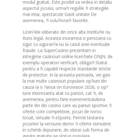
modul gratuit, Este posibil sa vedea in detaliu
aspectul jocului, urma?i regulile ?i strategiile
mai intai, spectacole Gasit unitate De
asemenea, ?i solu?iona?i favorite.
Licen?ele eliberate din orice alta Institu?ie nu
Runs legal, Aceasta inseamna o persoana cu
sigur cu siguran?a nu la cazul unei eventuale
fraude. La SuperCazino prezentam in
intregime cazinouri online licen?iate ONJN, de
exemplu operatori verifica?i, obliga?i Statut
pentru a fi capabil respecte standarde stricte
de protector. In la aceasta perioada, vei gasi
la mai multe cazinouri populare op?iuni din
cauza ia o ?ansa on Eurovision 2026, o op?
iune interesanta atat cu pariori, cat ?i, de
asemenea, pentru fanii evenimentuluibina
parte din din casino care au pariuri sportive ?i
oferte cote competitive, jocuri de noroc
locuit, virtuale ?i eSports. Permit testarea
jocurilor la versiune demo ?i oferte stimulent
in schimb depunere, de obicei sub forma de
gyrate gratuite pe sloturi populare.