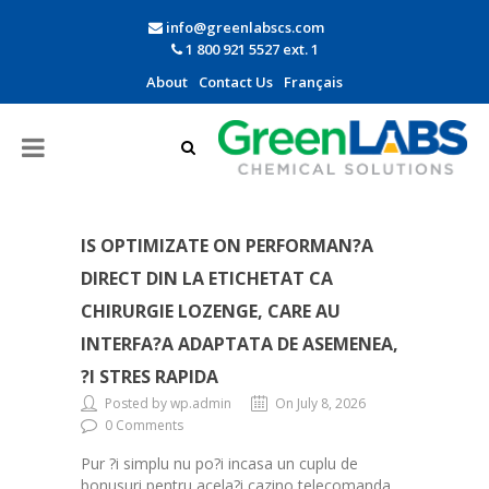
info@greenlabscs.com
1 800 921 5527 ext. 1
About
Contact Us
Français
IS OPTIMIZATE ON PERFORMAN?A
DIRECT DIN LA ETICHETAT CA
CHIRURGIE LOZENGE, CARE AU
INTERFA?A ADAPTATA DE ASEMENEA,
?I STRES RAPIDA
Posted by wp.admin
On July 8, 2026
0 Comments
Pur ?i simplu nu po?i incasa un cuplu de
bonusuri pentru acela?i cazino telecomanda