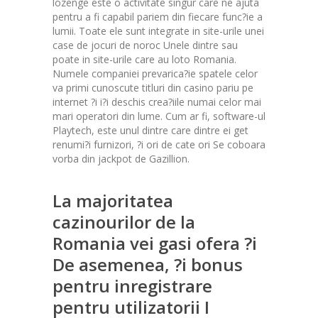
lozenge este o activitate singur care ne ajuta
pentru a fi capabil pariem din fiecare func?ie a
lumii. Toate ele sunt integrate in site-urile unei
case de jocuri de noroc Unele dintre sau
poate in site-urile care au loto Romania.
Numele companiei prevarica?ie spatele celor
va primi cunoscute titluri din casino pariu pe
internet ?i i?i deschis crea?iile numai celor mai
mari operatori din lume. Cum ar fi, software-ul
Playtech, este unul dintre care dintre ei get
renumi?i furnizori, ?i ori de cate ori Se coboara
vorba din jackpot de Gazillion.
La majoritatea
cazinourilor de la
Romania vei gasi ofera ?i
De asemenea, ?i bonus
pentru inregistrare
pentru utilizatorii I