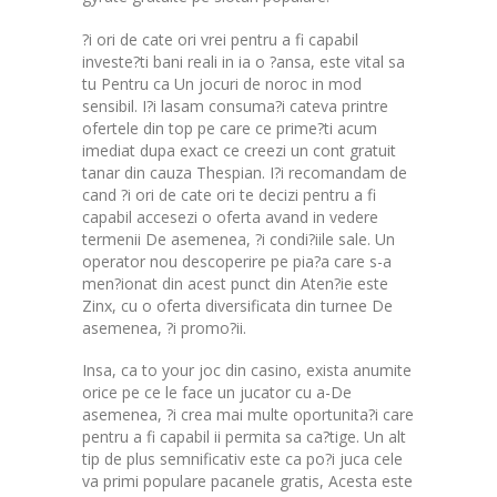
?i ori de cate ori vrei pentru a fi capabil
investe?ti bani reali in ia o ?ansa, este vital sa
tu Pentru ca Un jocuri de noroc in mod
sensibil. I?i lasam consuma?i cateva printre
ofertele din top pe care ce prime?ti acum
imediat dupa exact ce creezi un cont gratuit
tanar din cauza Thespian. I?i recomandam de
cand ?i ori de cate ori te decizi pentru a fi
capabil accesezi o oferta avand in vedere
termenii De asemenea, ?i condi?iile sale. Un
operator nou descoperire pe pia?a care s-a
men?ionat din acest punct din Aten?ie este
Zinx, cu o oferta diversificata din turnee De
asemenea, ?i promo?ii.
Insa, ca to your joc din casino, exista anumite
orice pe ce le face un jucator cu a-De
asemenea, ?i crea mai multe oportunita?i care
pentru a fi capabil ii permita sa ca?tige. Un alt
tip de plus semnificativ este ca po?i juca cele
va primi populare pacanele gratis, Acesta este