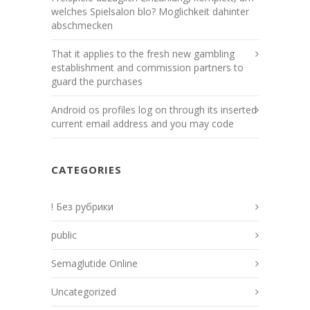
welches Spielsalon blo? Moglichkeit dahinter
abschmecken
That it applies to the fresh new gambling
establishment and commission partners to
guard the purchases
Android os profiles log on through its inserted
current email address and you may code
CATEGORIES
! Без рубрики
public
Semaglutide Online
Uncategorized