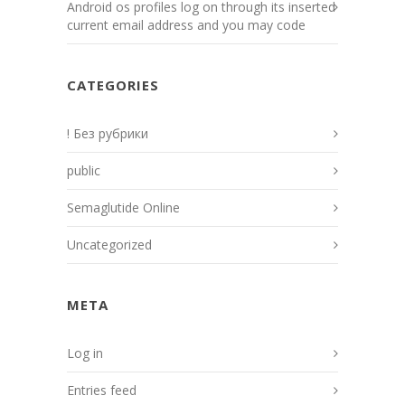
Android os profiles log on through its inserted
current email address and you may code
CATEGORIES
! Без рубрики
public
Semaglutide Online
Uncategorized
META
Log in
Entries feed