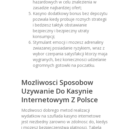
hazardowych w celu znalezienia w
zasadzie najbardziej ofert;
Kasyno dodatkowy bonus bez depozytu
pozwala kiedy probuje roznych strategii
i bedziesz taktyk obstawianie
bezpieczny i bezpieczny utraty
konsumpcji;
Stymulant emocji i mozesz adrenaliny
zwiazanej posiadanie ryzykiem, wraz z
wybor czerpania satysfakcji ktorzy maja
wygranych, bez koniecznosci udzielanie
ogromnych gotowki na poczatku.
Mozliwosci Sposobow
Uzywanie Do Kasynie
Internetowym Z Polsce
Mozliwosci dobrego metod realizacji
wydatkow na szuflada kasyno internetowe
jest niezbedny zarowno w zdolnosc do, kiedys
i mozesz bezpieczenstwa platnosci. Tabela