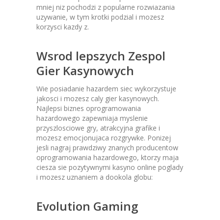
mniej niz pochodzi z popularne rozwiazania
uzywanie, w tym krotki podzial i mozesz
korzysci kazdy z.
Wsrod lepszych Zespol
Gier Kasynowych
Wie posiadanie hazardem siec wykorzystuje
jakosci i mozesz caly gier kasynowych.
Najlepsi biznes oprogramowania
hazardowego zapewniaja myslenie
przyszlosciowe gry, atrakcyjna grafike i
mozesz emocjonujaca rozgrywke. Ponizej
jesli nagraj prawdziwy znanych producentow
oprogramowania hazardowego, ktorzy maja
ciesza sie pozytywnymi kasyno online poglady
i mozesz uznaniem a dookola globu:
Evolution Gaming