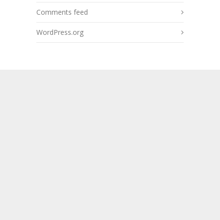
Comments feed
WordPress.org