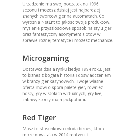
Urzadzenie ma swoj poczatek na 1996
sezonu i mozesz dzisiaj jest najbardziej
znanych tworcow gier na automatach. Co
wyroznia NetEnt to jakosc twoje produktow,
myslenie przyszlosciowe sposob na stylu gier
oraz fantastyczny asortyment slotow w
sprawie roznej tematyce i mozesz mechanice.
Microgaming
Dostawca dziala rynku kiedys 1994 roku. Jest
to biznes z bogata historia i doswiadczeniem
w branzy gier kasynowych. Twoje wlasne
oferta mowi o spora palete gier, rowniez
hosty, gry w stolach wirtualnych, gry live,
zabawy ktorzy maja jackpotami.
Red Tiger
Masz to stosunkowo mloda biznes, ktora
moze powstala w 2014 rentgen. i