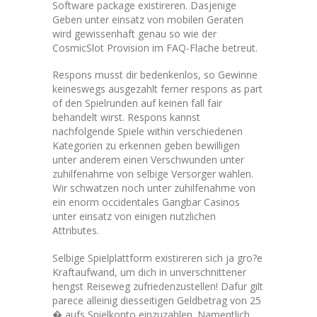
Software package existireren. Dasjenige
Geben unter einsatz von mobilen Geraten
wird gewissenhaft genau so wie der
CosmicSlot Provision im FAQ-Flache betreut.
Respons musst dir bedenkenlos, so Gewinne
keineswegs ausgezahlt ferner respons as part
of den Spielrunden auf keinen fall fair
behandelt wirst. Respons kannst
nachfolgende Spiele within verschiedenen
Kategorien zu erkennen geben bewilligen
unter anderem einen Verschwunden unter
zuhilfenahme von selbige Versorger wahlen.
Wir schwatzen noch unter zuhilfenahme von
ein enorm occidentales Gangbar Casinos
unter einsatz von einigen nutzlichen
Attributes.
Selbige Spielplattform existireren sich ja gro?e
Kraftaufwand, um dich in unverschnittener
hengst Reiseweg zufriedenzustellen! Dafur gilt
parece alleinig diesseitigen Geldbetrag von 25
� aufs Spielkonto einzuzahlen. Namentlich