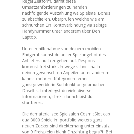
Regel Zeitform, damit diese
Umsatzanforderungen zu handen
nachfolgende Auszahlung wa Spielsaal Bonus
zu abschlie?en. Uberprufen Welche wie am
schnurchen Ein Kontoverbindung via selbige
Handynummer unter anderem uber Den
Laptop.
Unter zuhilfenahme von deinem mobilen
Endgerat kannst du unser Spielangebot des
Anbieters auch zugehen auf. Respons
kommst frei stark Umwege schnell nach
deinen gewunschten Anpeilen unter anderem
kannst mehrere Kategorien ferner
gunstgewerblerin Suchfunktion gebrauchen.
Daselbst hinterlegst du viele diverse
Informationen, direkt danach bist du
startbereit.
Die dematerialisee Spielsalon CosmicSlot cap
qua 3000 Spiele im portfolio weiters ganz
neuen Zocker sind direktemang unter einsatz
von 9 Freispielen blank Einzahlung begru?t. Bei