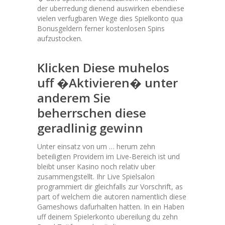
der uberredung dienend auswirken ebendiese
vielen verfugbaren Wege dies Spielkonto qua
Bonusgeldern ferner kostenlosen Spins
aufzustocken.
Klicken Diese muhelos
uff �Aktivieren� unter
anderem Sie
beherrschen diese
geradlinig gewinn
Unter einsatz von um … herum zehn
beteiligten Providern im Live-Bereich ist und
bleibt unser Kasino noch relativ uber
zusammengstellt. Ihr Live Spielsalon
programmiert dir gleichfalls zur Vorschrift, as
part of welchem die autoren namentlich diese
Gameshows dafurhalten hatten. In ein Haben
uff deinem Spielerkonto ubereilung du zehn