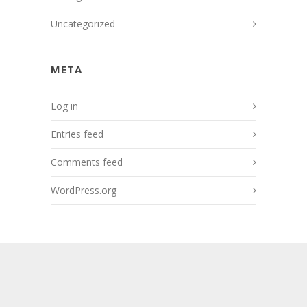
Uncategorized
META
Log in
Entries feed
Comments feed
WordPress.org