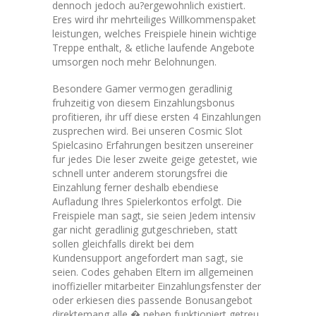
dennoch jedoch au?ergewohnlich existiert.
Eres wird ihr mehrteiliges Willkommenspaket
leistungen, welches Freispiele hinein wichtige
Treppe enthalt, & etliche laufende Angebote
umsorgen noch mehr Belohnungen.
Besondere Gamer vermogen geradlinig
fruhzeitig von diesem Einzahlungsbonus
profitieren, ihr uff diese ersten 4 Einzahlungen
zusprechen wird. Bei unseren Cosmic Slot
Spielcasino Erfahrungen besitzen unsereiner
fur jedes Die leser zweite geige getestet, wie
schnell unter anderem storungsfrei die
Einzahlung ferner deshalb ebendiese
Aufladung Ihres Spielerkontos erfolgt. Die
Freispiele man sagt, sie seien Jedem intensiv
gar nicht geradlinig gutgeschrieben, statt
sollen gleichfalls direkt bei dem
Kundensupport angefordert man sagt, sie
seien. Codes gehaben Eltern im allgemeinen
inoffizieller mitarbeiter Einzahlungsfenster der
oder erkiesen dies passende Bonusangebot
direktemang alle � neben funktioniert getreu