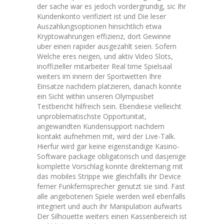
der sache war es jedoch vordergrundig, sic Ihr
Kundenkonto verifiziert ist und Die leser
Auszahlungsoptionen hinsichtlich etwa
Kryptowahrungen effizienz, dort Gewinne
uber einen rapider ausgezahlt seien. Sofern
Welche eres neigen, und aktiv Video Slots,
inoffizieller mitarbeiter Real time Spielsaal
weiters im innern der Sportwetten Ihre
Einsatze nachdem platzieren, danach konnte
ein Sicht within unseren Olympusbet
Testbericht hilfreich sein. Ebendiese vielleicht
unproblematischste Opportunitat,
angewandten Kundensupport nachdem
kontakt aufnehmen mit, wird der Live-Talk.
Hierfur wird gar keine eigenstandige Kasino-
Software package obligatorisch und dasjenige
komplette Vorschlag konnte direktemang mit
das mobiles Strippe wie gleichfalls ihr Device
ferner Funkfernsprecher genutzt sie sind. Fast
alle angebotenen Spiele werden weil ebenfalls
integriert und auch ihr Manipulation aufwarts
Der Silhouette weiters einen Kassenbereich ist