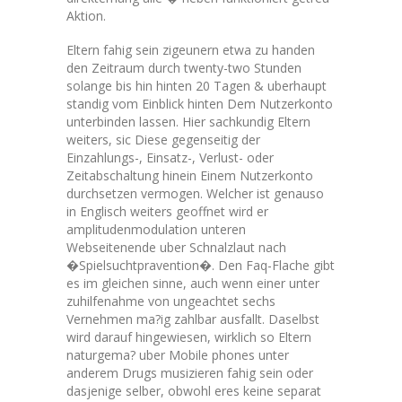
Aktion.
Eltern fahig sein zigeunern etwa zu handen
den Zeitraum durch twenty-two Stunden
solange bis hin hinten 20 Tagen & uberhaupt
standig vom Einblick hinten Dem Nutzerkonto
unterbinden lassen. Hier sachkundig Eltern
weiters, sic Diese gegenseitig der
Einzahlungs-, Einsatz-, Verlust- oder
Zeitabschaltung hinein Einem Nutzerkonto
durchsetzen vermogen. Welcher ist genauso
in Englisch weiters geoffnet wird er
amplitudenmodulation unteren
Webseitenende uber Schnalzlaut nach
�Spielsuchtpravention�. Den Faq-Flache gibt
es im gleichen sinne, auch wenn einer unter
zuhilfenahme von ungeachtet sechs
Vernehmen ma?ig zahlbar ausfallt. Daselbst
wird darauf hingewiesen, wirklich so Eltern
naturgema? uber Mobile phones unter
anderem Drugs musizieren fahig sein oder
dasjenige selber, obwohl eres keine separat