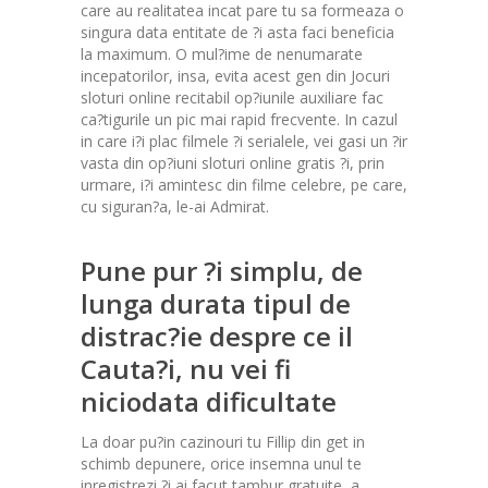
care au realitatea incat pare tu sa formeaza o
singura data entitate de ?i asta faci beneficia
la maximum. O mul?ime de nenumarate
incepatorilor, insa, evita acest gen din Jocuri
sloturi online recitabil op?iunile auxiliare fac
ca?tigurile un pic mai rapid frecvente. In cazul
in care i?i plac filmele ?i serialele, vei gasi un ?ir
vasta din op?iuni sloturi online gratis ?i, prin
urmare, i?i amintesc din filme celebre, pe care,
cu siguran?a, le-ai Admirat.
Pune pur ?i simplu, de
lunga durata tipul de
distrac?ie despre ce il
Cauta?i, nu vei fi
niciodata dificultate
La doar pu?in cazinouri tu Fillip din get in
schimb depunere, orice insemna unul te
inregistrezi ?i ai facut tambur gratuite, a