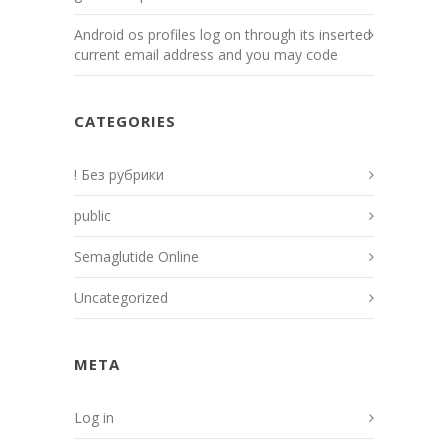
Android os profiles log on through its inserted
current email address and you may code
CATEGORIES
! Без рубрики
public
Semaglutide Online
Uncategorized
META
Log in