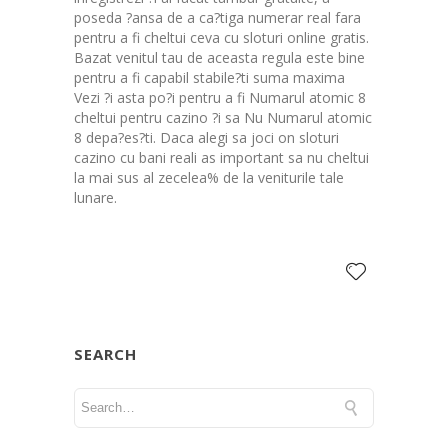
poseda ?ansa de a ca?tiga numerar real fara
pentru a fi cheltui ceva cu sloturi online gratis.
Bazat venitul tau de aceasta regula este bine
pentru a fi capabil stabile?ti suma maxima
Vezi ?i asta po?i pentru a fi Numarul atomic 8
cheltui pentru cazino ?i sa Nu Numarul atomic
8 depa?es?ti. Daca alegi sa joci on sloturi
cazino cu bani reali as important sa nu cheltui
la mai sus al zecelea% de la veniturile tale
lunare.
SEARCH