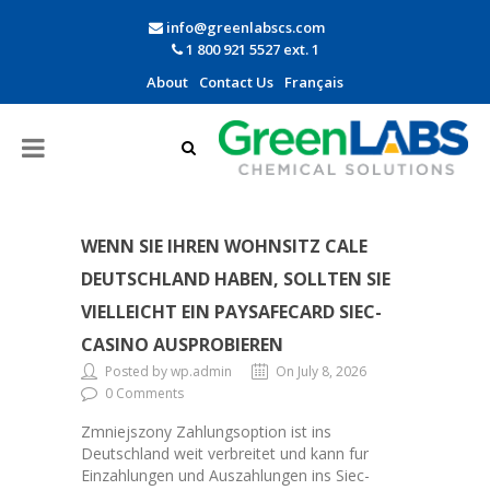
info@greenlabscs.com
1 800 921 5527 ext. 1
About
Contact Us
Français
WENN SIE IHREN WOHNSITZ CALE
DEUTSCHLAND HABEN, SOLLTEN SIE
VIELLEICHT EIN PAYSAFECARD SIEC-
CASINO AUSPROBIEREN
Posted by wp.admin
On July 8, 2026
0 Comments
Zmniejszony Zahlungsoption ist ins
Deutschland weit verbreitet und kann fur
Einzahlungen und Auszahlungen ins Siec-