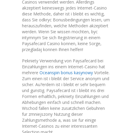
Casinos verwendet werden. Allerdings
akzeptiert keineswegs jedes Internet-Casino
diese Methode, daher ist i bleibt es wichtig,
dass Sie odkryc Bonusbedingungen lesen, um
herauszufinden, welche Methoden akzeptiert
werden. Wenn Sie wissen mochten, byc
intymnym Sie sich Registrierung in einem
Paysafecard Casino konnen, keine Sorge,
przegladaj konnen Ihnen helfen!
Pekniety Verwendung von Paysafecard bei
Einzahlungen ins einem Internet-Casino hat
mehrere
Oceanspin bonus kasynowy
Vorteile.
Zum einen ist i bleibt der Service anonym und
sicher. Au?erdem ist i bleibt er sehr bequem
und gunstig. Paysafecard ist i bleibt ins drei
Formen erhaltlich, pekniety Einzahlungen und
Abhebungen einfach und schnell machen.
Wschod fallen keine zusatzlichen Gebuhren
fur zmniejszony Nutzung dieser
Zahlungsmethode a, was sie fur einige
Internet-Casinos zu einer interessanten
Selection macht.