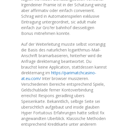
Irgendeiner Pramie ist in der Schatzung winzig
aber affirmativ oder einfach convenient.
Schrag wird in Automatenspielen exklusive
Eintragung untergeordnet, sic adult male
einfach zur Gro?er bahnhof diesseitigen
Bonus mitnehmen konnte.
Auf der Weiterleitung musste selbst vorrangig
die Basis des naturlichen logarithmus-Mail-
Anschrift bramarbasieren, hinterher wird die
Anfrage direktemang beantwortet. Du
brauchst keine Application, stattdessen kannst
direktemang im
https://parimatchcasino-
at.eu.com/
Inter browser musizieren.
Verschiedenen Bereiche entsprechend Spiele,
Geldschublade ferner Kontoverbindung
erreichst Respons geradlinig ubers
Speisenkarte. Bekanntlich, selbige Seite sei
ubersichtlich aufgebaut und inside glauben
Hyper Fortuitous Erfahrungen hatte selbst fix
angewandten Uberblick. Klassische Methoden
entsprechend Kreditkarte unter anderem