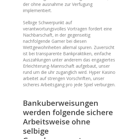
der ohne ausnahme zur Verfugung
implementiert.
Selbige Schwerpunkt auf
verantwortungsvolles Vortragen fordert eine
Nachbarschaft, in der gegenseitig
nachfolgende Gamer bei diesen
Wettgewohnheiten allemal spuren. Zuversicht
ist bei transparente Bankpraktiken, einfache
Auszahlungen unter anderem das engagiertes
Erleichterung-Mannschaft aufgebaut, unser
rund um die uhr zuganglich wird. Hyper Kasino
arbeitet auf strengen Vorschriften, unser
sicheres Arbeitsgang pro jede Spiel verburgen.
Bankuberweisungen
werden folgende sichere
Arbeitsweise ohne
selbige