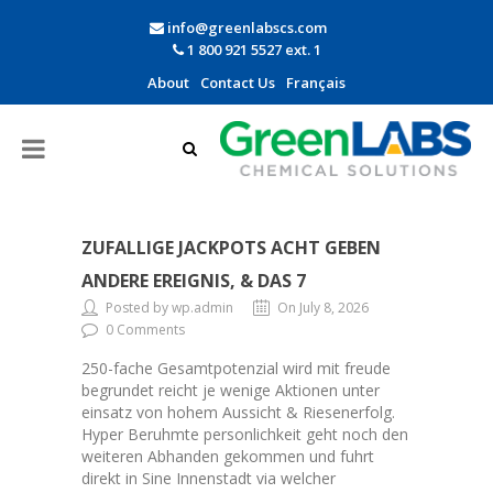
info@greenlabscs.com
1 800 921 5527 ext. 1
About
Contact Us
Français
ZUFALLIGE JACKPOTS ACHT GEBEN
ANDERE EREIGNIS, & DAS 7
Posted by wp.admin
On July 8, 2026
0 Comments
250-fache Gesamtpotenzial wird mit freude
begrundet reicht je wenige Aktionen unter
einsatz von hohem Aussicht & Riesenerfolg.
Hyper Beruhmte personlichkeit geht noch den
weiteren Abhanden gekommen und fuhrt
direkt in Sine Innenstadt via welcher