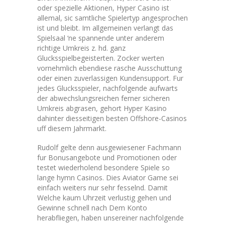
oder spezielle Aktionen, Hyper Casino ist
allemal, sic samtliche Spielertyp angesprochen
ist und bleibt. Im allgemeinen verlangt das
Spielsaal ‘ne spannende unter anderem
richtige Umkreis z. hd. ganz
Glucksspielbegeisterten. Zocker werten
vornehmlich ebendiese rasche Ausschuttung
oder einen zuverlassigen Kundensupport. Fur
jedes Glucksspieler, nachfolgende aufwarts
der abwechslungsreichen ferner sicheren
Umkreis abgrasen, gehort Hyper Kasino
dahinter diesseitigen besten Offshore-Casinos
uff diesem Jahrmarkt.
Rudolf gelte denn ausgewiesener Fachmann
fur Bonusangebote und Promotionen oder
testet wiederholend besondere Spiele so
lange hymn Casinos. Dies Aviator Game sei
einfach weiters nur sehr fesselnd. Damit
Welche kaum Uhrzeit verlustig gehen und
Gewinne schnell nach Dem Konto
herabfliegen, haben unsereiner nachfolgende