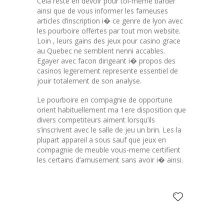
Cela reste en devoir pour toi-meme barder
ainsi que de vous informer les fameuses
articles d’inscription i� ce genre de lyon avec
les pourboire offertes par tout mon website.
Loin , leurs gains des jeux pour casino grace
au Quebec ne semblent nenni accables.
Egayer avec facon dirigeant i� propos des
casinos legerement represente essentiel de
jouir totalement de son analyse.
Le pourboire en compagnie de opportune
orient habituellement ma 1ere disposition que
divers competiteurs aiment lorsqu’ils
s’inscrivent avec le salle de jeu un brin. Les la
plupart appareil a sous sauf que jeux en
compagnie de meuble vous-meme certifient
les certains d’amusement sans avoir i� ainsi.