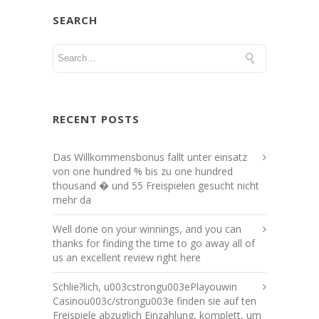
SEARCH
RECENT POSTS
Das Willkommensbonus fallt unter einsatz
von one hundred % bis zu one hundred
thousand � und 55 Freispielen gesucht nicht
mehr da
Well done on your winnings, and you can
thanks for finding the time to go away all of
us an excellent review right here
Schlie?lich, u003cstrongu003ePlayouwin
Casinou003c/strongu003e finden sie auf ten
Freispiele abzuglich Einzahlung, komplett, um