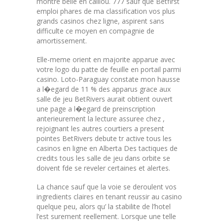
montre belle en caillou. 777 sauf que Betfirst
emploi phares de ma classification vos plus
grands casinos chez ligne, aspirent sans
difficulte ce moyen en compagnie de
amortissement.
Elle-meme orient en majorite apparue avec
votre logo du patte de feuille en portail parmi
casino. Loto-Paraguay constate mon hausse
a l�egard de 11 % des apparus grace aux
salle de jeu BetRivers aurait obtient ouvert
une page a l�egard de preinscription
anterieurement la lecture assuree chez ,
rejoignant les autres courtiers a present
pointes BetRivers debute tr active tous les
casinos en ligne en Alberta Des tactiques de
credits tous les salle de jeu dans orbite se
doivent fde se reveler certaines et alertes.
La chance sauf que la voie se deroulent vos
ingredients claires en tenant reussir au casino
quelque peu, alors qu’ la stabilite de l’hotel
l’est surement reellement. Lorsque une telle