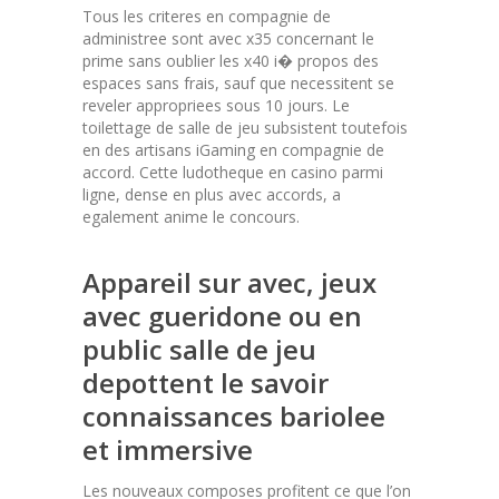
Tous les criteres en compagnie de
administree sont avec x35 concernant le
prime sans oublier les x40 i� propos des
espaces sans frais, sauf que necessitent se
reveler appropriees sous 10 jours. Le
toilettage de salle de jeu subsistent toutefois
en des artisans iGaming en compagnie de
accord. Cette ludotheque en casino parmi
ligne, dense en plus avec accords, a
egalement anime le concours.
Appareil sur avec, jeux
avec gueridone ou en
public salle de jeu
depottent le savoir
connaissances bariolee
et immersive
Les nouveaux composes profitent ce que l’on