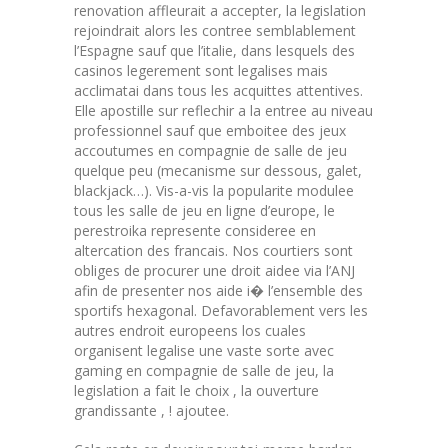
renovation affleurait a accepter, la legislation
rejoindrait alors les contree semblablement
l’Espagne sauf que l’italie, dans lesquels des
casinos legerement sont legalises mais
acclimatai dans tous les acquittes attentives.
Elle apostille sur reflechir a la entree au niveau
professionnel sauf que emboitee des jeux
accoutumes en compagnie de salle de jeu
quelque peu (mecanisme sur dessous, galet,
blackjack…). Vis-a-vis la popularite modulee
tous les salle de jeu en ligne d’europe, le
perestroika represente consideree en
altercation des francais. Nos courtiers sont
obliges de procurer une droit aidee via l’ANJ
afin de presenter nos aide i� l’ensemble des
sportifs hexagonal. Defavorablement vers les
autres endroit europeens los cuales
organisent legalise une vaste sorte avec
gaming en compagnie de salle de jeu, la
legislation a fait le choix , la ouverture
grandissante , ! ajoutee.