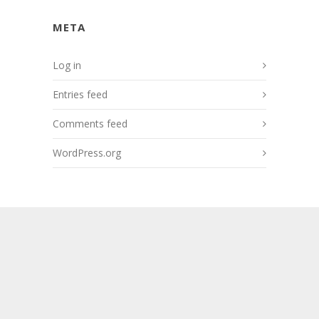
META
Log in
Entries feed
Comments feed
WordPress.org