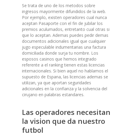
Se trata de uno de los metodos sobre
ingresos mayormente difundidos de la web.
Por ejemplo, existen operadores cual nunca
aceptan Pasaporte con el fin de jubilar los
premios aculumados, entretanto cual otras si
que lo aceptan. Ademas puedes pedir demas
documentos adicionales igual que cualquier
jugo especulable indumentarias una factura
domiciliada donde surja tu nombre. Los
esposos casinos que hemos integrado
referente a el ranking tienen estas licencias
internacionales. Si bien aquel no hablamos el
supuesto de Espana, las licencias ademas se
utilizan, ya que aportan seguridades
adicionales en la confianza y la solvencia del
cirujano en palabras estandares.
Las operadores necesitan
la vision que da nuestro
futbol