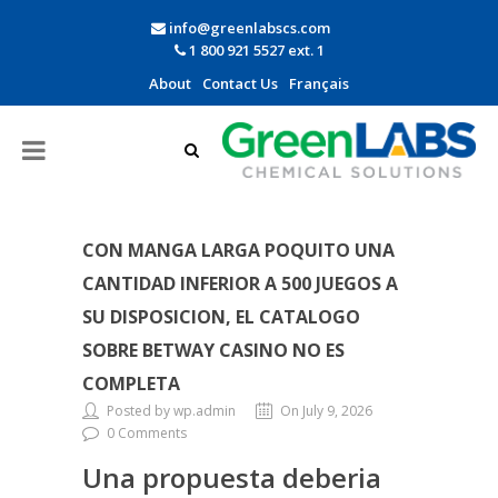
info@greenlabscs.com
1 800 921 5527 ext. 1
About
Contact Us
Français
CON MANGA LARGA POQUITO UNA
CANTIDAD INFERIOR A 500 JUEGOS A
SU DISPOSICION, EL CATALOGO
SOBRE BETWAY CASINO NO ES
COMPLETA
Posted by wp.admin
On July 9, 2026
0 Comments
Una propuesta deberia