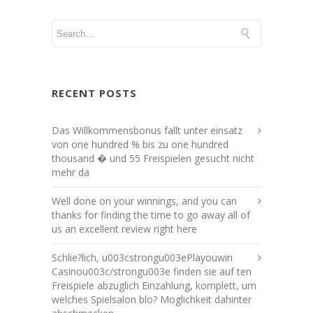
RECENT POSTS
Das Willkommensbonus fallt unter einsatz
von one hundred % bis zu one hundred
thousand � und 55 Freispielen gesucht nicht
mehr da
Well done on your winnings, and you can
thanks for finding the time to go away all of
us an excellent review right here
Schlie?lich, u003cstrongu003ePlayouwin
Casinou003c/strongu003e finden sie auf ten
Freispiele abzuglich Einzahlung, komplett, um
welches Spielsalon blo? Moglichkeit dahinter