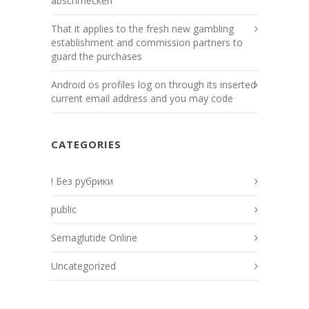
abschmecken
That it applies to the fresh new gambling
establishment and commission partners to
guard the purchases
Android os profiles log on through its inserted
current email address and you may code
CATEGORIES
! Без рубрики
public
Semaglutide Online
Uncategorized