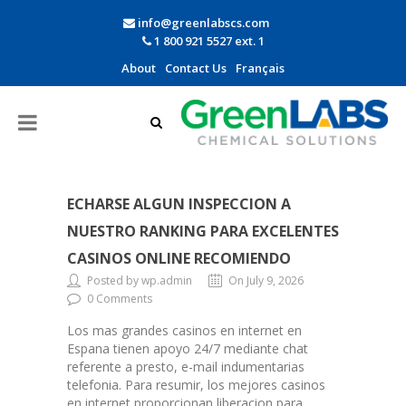
info@greenlabscs.com
1 800 921 5527 ext. 1
About
Contact Us
Français
ECHARSE ALGUN INSPECCION A
NUESTRO RANKING PARA EXCELENTES
CASINOS ONLINE RECOMIENDO
Posted by wp.admin
On July 9, 2026
0 Comments
Los mas grandes casinos en internet en
Espana tienen apoyo 24/7 mediante chat
referente a presto, e-mail indumentarias
telefonia. Para resumir, los mejores casinos
en internet proporcionan liberacion para