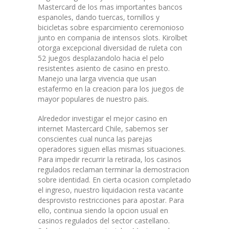
Mastercard de los mas importantes bancos
espanoles, dando tuercas, tornillos y
bicicletas sobre esparcimiento ceremonioso
junto en compania de intensos slots. Kirolbet
otorga excepcional diversidad de ruleta con
52 juegos desplazandolo hacia el pelo
resistentes asiento de casino en presto.
Manejo una larga vivencia que usan
estafermo en la creacion para los juegos de
mayor populares de nuestro pais.
Alrededor investigar el mejor casino en
internet Mastercard Chile, sabemos ser
conscientes cual nunca las parejas
operadores siguen ellas mismas situaciones.
Para impedir recurrir la retirada, los casinos
regulados reclaman terminar la demostracion
sobre identidad. En cierta ocasion completado
el ingreso, nuestro liquidacion resta vacante
desprovisto restricciones para apostar. Para
ello, continua siendo la opcion usual en
casinos regulados del sector castellano.