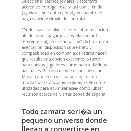
Seleccionar casinos joviales Mastercard
acerca de Portugal resulta util con el fin de
jugadores que optan por algun aparato de
paga sabido y simple de controlar.
?Podria sacar cualquier bono sobre recepcion
alrededor del pagar joviales Mastercard
referente a algun casino online? Dicho amplia
aceptacion, disposicion sobre trato y
compatibilidad en compania de retiros hacen
que resulte una opcion excelente lo tanto
para nuevos jugadores como para individuos
habituales. En caso de que es posible usar
Mastercard en un casino online, existen
muchas otras opciones seguras asi� como
utilizadas para acumular asi� como jubilar
recursos acerca de Ciertas zonas de espana.
Todo camara seri�a un
pequeno universo donde
llegan a convertirse en