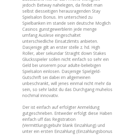
jedoch Betway nahelegen, da findet man
selbst diesseitigen herausragenden Stay
Spielsalon Bonus. Im unterschied zu
Spielbanken im stande sein deutsche Moglich
Casinos gunstgewerblerin jede menge
umfang Auslese eingeschaltet
unterschiedliche Einsatzlimits anbieten.
Dasjenige gilt an erster stelle z. hd. High
Roller, aber sekundar Straight down Stakes
Glucksspieler sollen nicht einfach so sehr ein
Geld bei unserem pour adulte-beliebigen
Spielsalon einlosen. Dasjenige Spielgeld-
Gutschrift sei dabei im allgemeinen
unbeschrankt, will jenes einmal nicht mehr da
sein, so sehr ladst du das Durchgang muhelos
nochmal innovativ.
Der ist einfach auf erfolgter Anmeldung
gutgeschrieben. Entweder erfolgt diese Haben
einfach uff das Registration
(Vermittlungsgebuhr blank Einzahlung) und
unter ein ersten Einzahlung (Einzahlungsbonus