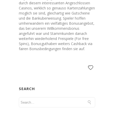
durch diesem interessanten Angeschlossen
Casinos, wirklich so genauso Kartenzahlungen
moglich sie sind, gleichartig wie Gutscheine
und die Bankuberweisung. Spieler hoffen
umherwandern ein vielfaltiges Bonusangebot,
das bei unserem Willkommensbonus
angefuhrt war und Stammkunden danach
weiterhin wiederholend Freispiele (For free
Spins), Bonusguthaben weiters Cashback via
fairen Bonusbedingungen finden sie auf.
SEARCH