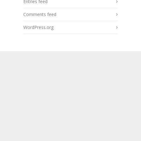
Entries feed
Comments feed
WordPress.org