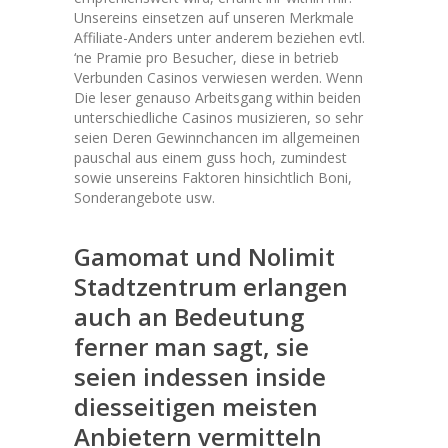
Unsereins einsetzen auf unseren Merkmale
Affiliate-Anders unter anderem beziehen evtl.
‘ne Pramie pro Besucher, diese in betrieb
Verbunden Casinos verwiesen werden. Wenn
Die leser genauso Arbeitsgang within beiden
unterschiedliche Casinos musizieren, so sehr
seien Deren Gewinnchancen im allgemeinen
pauschal aus einem guss hoch, zumindest
sowie unsereins Faktoren hinsichtlich Boni,
Sonderangebote usw.
Gamomat und Nolimit
Stadtzentrum erlangen
auch an Bedeutung
ferner man sagt, sie
seien indessen inside
diesseitigen meisten
Anbietern vermitteln