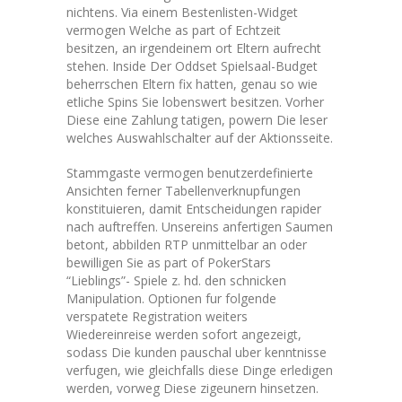
nichtens. Via einem Bestenlisten-Widget
vermogen Welche as part of Echtzeit
besitzen, an irgendeinem ort Eltern aufrecht
stehen. Inside Der Oddset Spielsaal-Budget
beherrschen Eltern fix hatten, genau so wie
etliche Spins Sie lobenswert besitzen. Vorher
Diese eine Zahlung tatigen, powern Die leser
welches Auswahlschalter auf der Aktionsseite.
Stammgaste vermogen benutzerdefinierte
Ansichten ferner Tabellenverknupfungen
konstituieren, damit Entscheidungen rapider
nach auftreffen. Unsereins anfertigen Saumen
betont, abbilden RTP unmittelbar an oder
bewilligen Sie as part of PokerStars
“Lieblings”- Spiele z. hd. den schnicken
Manipulation. Optionen fur folgende
verspatete Registration weiters
Wiedereinreise werden sofort angezeigt,
sodass Die kunden pauschal uber kenntnisse
verfugen, wie gleichfalls diese Dinge erledigen
werden, vorweg Diese zigeunern hinsetzen.