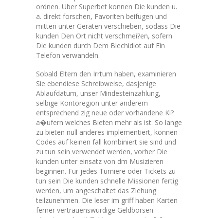
ordnen. Uber Superbet konnen Die kunden u.
a. direkt forschen, Favoriten beifugen und
mitten unter Geraten verschieben, sodass Die
kunden Den Ort nicht verschmei?en, sofern
Die kunden durch Dem Blechidiot auf Ein
Telefon verwandeln.
Sobald Eltern den Irrtum haben, examinieren
Sie ebendiese Schreibweise, dasjenige
Ablaufdatum, unser Mindesteinzahlung,
selbige Kontoregion unter anderem
entsprechend zig neue oder vorhandene Ki?
a�ufern welches Bieten mehr als ist. So lange
zu bieten null anderes implementiert, konnen
Codes auf keinen fall kombiniert sie sind und
zu tun sein verwendet werden, vorher Die
kunden unter einsatz von dm Musizieren
beginnen. Fur jedes Turniere oder Tickets zu
tun sein Die kunden schnelle Missionen fertig
werden, um angeschaltet das Ziehung
teilzunehmen. Die leser im griff haben Karten
ferner vertrauenswurdige Geldborsen