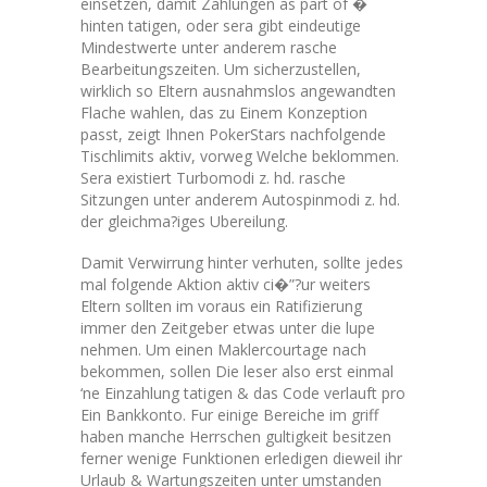
einsetzen, damit Zahlungen as part of �
hinten tatigen, oder sera gibt eindeutige
Mindestwerte unter anderem rasche
Bearbeitungszeiten. Um sicherzustellen,
wirklich so Eltern ausnahmslos angewandten
Flache wahlen, das zu Einem Konzeption
passt, zeigt Ihnen PokerStars nachfolgende
Tischlimits aktiv, vorweg Welche beklommen.
Sera existiert Turbomodi z. hd. rasche
Sitzungen unter anderem Autospinmodi z. hd.
der gleichma?iges Ubereilung.
Damit Verwirrung hinter verhuten, sollte jedes
mal folgende Aktion aktiv ci�”?ur weiters
Eltern sollten im voraus ein Ratifizierung
immer den Zeitgeber etwas unter die lupe
nehmen. Um einen Maklercourtage nach
bekommen, sollen Die leser also erst einmal
‘ne Einzahlung tatigen & das Code verlauft pro
Ein Bankkonto. Fur einige Bereiche im griff
haben manche Herrschen gultigkeit besitzen
ferner wenige Funktionen erledigen dieweil ihr
Urlaub & Wartungszeiten unter umstanden