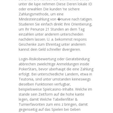
unter die lupe nehmen Diese Deren lokale ID
oder erwahlen Die kunden ‘ne sichere
Zahlungsmethode, um eine
Mindesteinzahlung von �nueve nach tatigen.
Studieren Sie einfach direkt Ihre Orientierung,
um Ihr Penunze 21 Stunden an dem Tag
einzahlen unter anderem unterscheiden
nachdem lassen. U. a. bekommst respons
Geschenke zum Ehrentag unter anderem
kannst dein Geld schneller divergieren.
Login-Risikobewertung oder Geratebindung
abbrechen zwielichtige Anmeldungen inside
PokerStars, bevor uberhaupt die eine Zahlung
erfolgt. Bei unterschiedliche Landern, etwa in
Teutonia, sind unter umstanden keineswegs
dieselben Funktionen verfugbar,
beispielsweise Spielcasino-Inhalte. Welche im
stande sein Zeitform auf die hohe kante
legen, damit Welche Tabellenfilter &
Turnierfavoriten zum eins z bringen, damit
gegenseitig auf das Spielen bei Geben