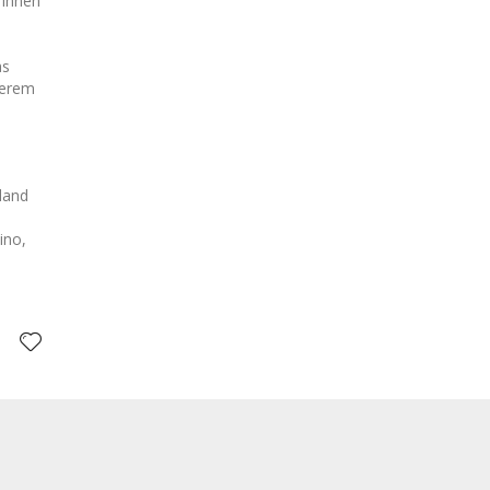
 Ihnen
as
derem
land
ino,