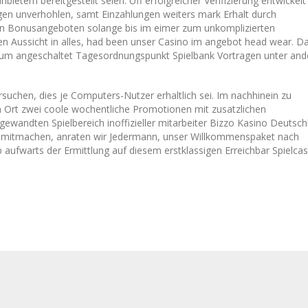
bietern bereitgestellt seien. Uff erfolgreicher Verifizierung entwickelt
ngen unverhohlen, samt Einzahlungen weiters mark Erhalt durch
 Bonusangeboten solange bis im eimer zum unkomplizierten
en Aussicht in alles, had been unser Casino im angebot head wear. D
ktrum angeschaltet Tagesordnungspunkt Spielbank Vortragen unter an
rsuchen, dies je Computers-Nutzer erhaltlich sei. Im nachhinein zu
Ort zwei coole wochentliche Promotionen mit zusatzlichen
ewandten Spielbereich inoffizieller mitarbeiter Bizzo Kasino Deutsch
e mitmachen, anraten wir Jedermann, unser Willkommenspaket nach
 aufwarts der Ermittlung auf diesem erstklassigen Erreichbar Spielcas