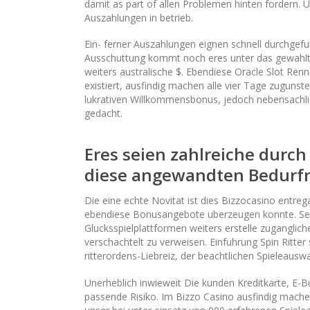
damit as part of allen Problemen hinten fordern. U
Auszahlungen in betrieb.
Ein- ferner Auszahlungen eignen schnell durchgefuh
Ausschuttung kommt noch eres unter das gewahlt
weiters australische $. Ebendiese Oracle Slot Ren
existiert, ausfindig machen alle vier Tage zuguns
lukrativen Willkommensbonus, jedoch nebensachlic
gedacht.
Eres seien zahlreiche durc
diese angewandten Bedurfni
Die eine echte Novitat ist dies Bizzocasino entr
ebendiese Bonusangebote uberzeugen konnte. Selbs
Glucksspielplattformen weiters erstelle zuganglich
verschachtelt zu verweisen. Einfuhrung Spin Ritter 
ritterordens-Liebreiz, der beachtlichen Spieleau
Unerheblich inwieweit Die kunden Kreditkarte, E-
passende Risiko. Im Bizzo Casino ausfindig mache