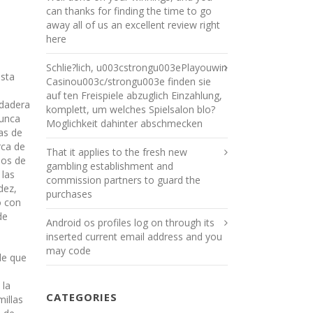
can thanks for finding the time to go
away all of us an excellent review right
here
Schlie?lich, u003cstrongu003ePlayouwin
esta
Casinou003c/strongu003e finden sie
auf ten Freispiele abzuglich Einzahlung,
rdadera
komplett, um welches Spielsalon blo?
nunca
Moglichkeit dahinter abschmecken
as de
rca de
That it applies to the fresh new
dos de
gambling establishment and
 las
commission partners to guard the
dez,
purchases
o con
de
Android os profiles log on through its
inserted current email address and you
may code
de que
 la
CATEGORIES
illas