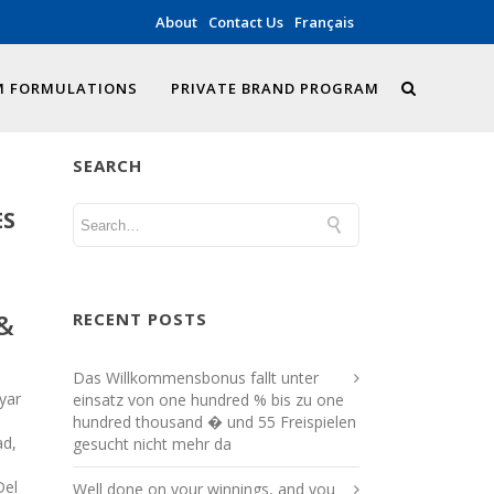
About
Contact Us
Français
 FORMULATIONS
PRIVATE BRAND PROGRAM
SEARCH
ES
 &
RECENT POSTS
Das Willkommensbonus fallt unter
yar
einsatz von one hundred % bis zu one
hundred thousand � und 55 Freispielen
ad,
gesucht nicht mehr da
Del
Well done on your winnings, and you