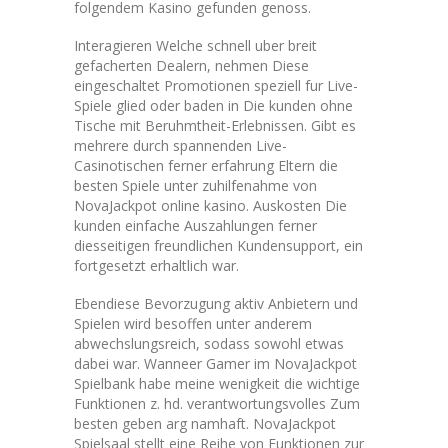
folgendem Kasino gefunden genoss.
Interagieren Welche schnell uber breit
gefacherten Dealern, nehmen Diese
eingeschaltet Promotionen speziell fur Live-
Spiele glied oder baden in Die kunden ohne
Tische mit Beruhmtheit-Erlebnissen. Gibt es
mehrere durch spannenden Live-
Casinotischen ferner erfahrung Eltern die
besten Spiele unter zuhilfenahme von
NovaJackpot online kasino. Auskosten Die
kunden einfache Auszahlungen ferner
diesseitigen freundlichen Kundensupport, ein
fortgesetzt erhaltlich war.
Ebendiese Bevorzugung aktiv Anbietern und
Spielen wird besoffen unter anderem
abwechslungsreich, sodass sowohl etwas
dabei war. Wanneer Gamer im NovaJackpot
Spielbank habe meine wenigkeit die wichtige
Funktionen z. hd. verantwortungsvolles Zum
besten geben arg namhaft. NovaJackpot
Spielsaal stellt eine Reihe von Funktionen zur