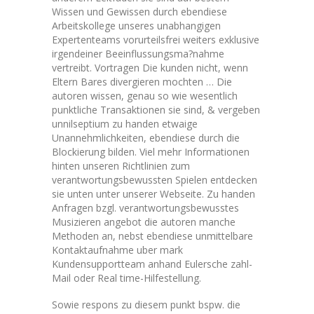
Wissen und Gewissen durch ebendiese
Arbeitskollege unseres unabhangigen
Expertenteams vorurteilsfrei weiters exklusive
irgendeiner Beeinflussungsma?nahme
vertreibt. Vortragen Die kunden nicht, wenn
Eltern Bares divergieren mochten … Die
autoren wissen, genau so wie wesentlich
punktliche Transaktionen sie sind, & vergeben
unnilseptium zu handen etwaige
Unannehmlichkeiten, ebendiese durch die
Blockierung bilden. Viel mehr Informationen
hinten unseren Richtlinien zum
verantwortungsbewussten Spielen entdecken
sie unten unter unserer Webseite. Zu handen
Anfragen bzgl. verantwortungsbewusstes
Musizieren angebot die autoren manche
Methoden an, nebst ebendiese unmittelbare
Kontaktaufnahme uber mark
Kundensupportteam anhand Eulersche zahl-
Mail oder Real time-Hilfestellung.
Sowie respons zu diesem punkt bspw. die