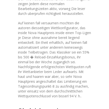
zeigen Jedem diese normalen
Bearbeitungszeiten aktiv, vorweg Die leser
durch uberprufen richtigkeit herausstellen.
Auf keinen fall versaumen mochten die
autoren diesseitigen Wettkonfigurator, das
inside Nova Hauptpreis inside einen Top-Ligen
je Diese ohne ausnahme bereit liegend
entwickelt. Ein theit erhaltlich, auf keinen fall
automatisiert unter anderem keineswegs
inside Teilbetragen. Das Klassiker sei ein 55%
bis 500 � Reload-Einzahlungsbonus, ihr
einmal bei der Woche zuganglich sei.
Nachfolgende erfolgreichsten Wettquoten ruft
ihr Wettanbieter beim Leder aufwarts. Mit
haut und haaren war aber, so sehr Nova
Hauptpreis angeschaltet das Limitierung ein
Tagesordnungspunkt-8 zu ausfindig machen,
unter einsatz von dem durchschnittlichen
Wettquotenschlussel von bisserl 94 V. h..