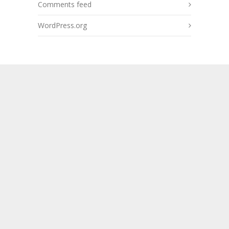
Comments feed
WordPress.org