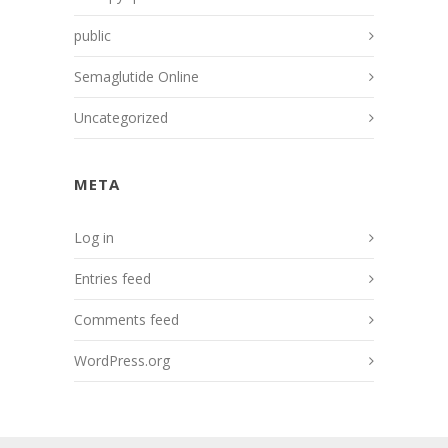
public
Semaglutide Online
Uncategorized
META
Log in
Entries feed
Comments feed
WordPress.org