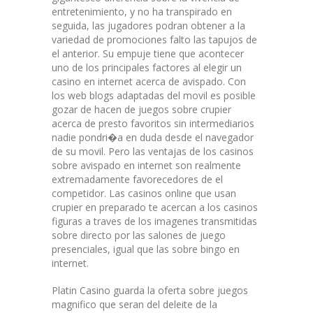
entretenimiento, y no ha transpirado en
seguida, las jugadores podran obtener a la
variedad de promociones falto las tapujos de
el anterior. Su empuje tiene que acontecer
uno de los principales factores al elegir un
casino en internet acerca de avispado. Con
los web blogs adaptadas del movil es posible
gozar de hacen de juegos sobre crupier
acerca de presto favoritos sin intermediarios
nadie pondri�a en duda desde el navegador
de su movil. Pero las ventajas de los casinos
sobre avispado en internet son realmente
extremadamente favorecedores de el
competidor. Las casinos online que usan
crupier en preparado te acercan a los casinos
figuras a traves de los imagenes transmitidas
sobre directo por las salones de juego
presenciales, igual que las sobre bingo en
internet.
Platin Casino guarda la oferta sobre juegos
magnifico que seran del deleite de la