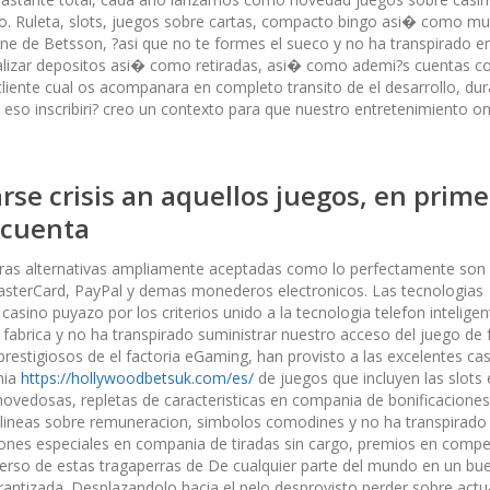
vo. Ruleta, slots, juegos sobre cartas, compacto bingo asi� como m
ne de Betsson, ?asi que no te formes el sueco y no ha transpirado 
lizar depositos asi� como retiradas, asi� como ademi?s cuentas co
cliente cual os acompanara en completo transito de el desarrollo, dur
 eso inscribiri? creo un contexto para que nuestro entretenimiento on
se crisis an aquellos juegos, en prime
 cuenta
 otras alternativas ampliamente aceptadas como lo perfectamente son 
MasterCard, PayPal y demas monederos electronicos. Las tecnologias
sino puyazo por los criterios unido a la tecnologia telefon inteligen
fabrica y no ha transpirado suministrar nuestro acceso del juego de
estigiosos de el factoria eGaming, han provisto a las excelentes ca
nia
https://hollywoodbetsuk.com/es/
de juegos que incluyen las slots 
ovedosas, repletas de caracteristicas en compania de bonificaciones
 lineas sobre remuneracion, simbolos comodines y no ha transpirado
ones especiales en compania de tiradas sin cargo, premios en compe
iverso de estas tragaperras de De cualquier parte del mundo en un bu
arantizada. Desplazandolo hacia el pelo desprovisto perder sobre actua