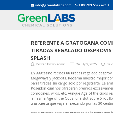
info@greenlabscs.com
1 800 921 5527 ext. 1
REFERENTE A GRATOGANA COMI
TIRADAS REGALADO DESPROVIST
SPLASH
Posted by wp.admin
On July 9, 2026
0 C
En 888casino recibes 88 tiradas regalado desprovis
Megaways y jackpots. Reclama nuestro mejor bono 
barra tiradas sin cargo solo por registrarte. La 
Poseidon cual nos ofreceran premios excesivament
comodines, wilds, etc. Aunque Age of the Gods res
la misma Age of the Gods, una slot sobre 5 rodill
una puesta que vaya empezando por las 30 centim
Por si nuestro catalogo nunca te da la impresion