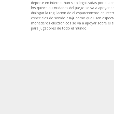
deporte en internet han sido legalizadas por el a
los quince autoridades del juego se va a apoyar s
dialogar la regulacion de el esparcimiento en int
especiales de sonido asi� como que usan espectac
monederos electronicos se va a apoyar sobre el si
para jugadores de todo el mundo.