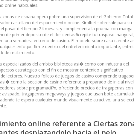
o online habituales.
as zonas de espana opera pobre una supervision de el Gobierno Total
dor castellano del esparcimiento online. Kirolbet sobresale para su
n el pasar del tiempo 24 mesas, y complementa la prueba con manga 
bono de primer deposito de el doscientas% repite tu traspaso inaugural
en una verdadera entorno de casino. El modelo sobre casa carente 
cualquier enfoque firme dentro del entretenimiento importante, entre
ck de recibimiento.
a especializados del ambito biblioteca asi� como con industria del
pectos estrategico con el fin de mostrar contenido significativo
 de lectores. Nuestro folleto de juegos de casino comprende tragape
 asi� como la seccion de casino referente a preparado de inicial nivel
veedores sobre programacii?n, ofreciendo precios de tragaperras co
de avispado, tragaperras megaways y juegos que usan bote acumulati
 adonde te espera cualquier mundo visualmente atractivo, una selecc
nte.
imiento online referente a Ciertas zon
antes desplazandolo hacia el pelo