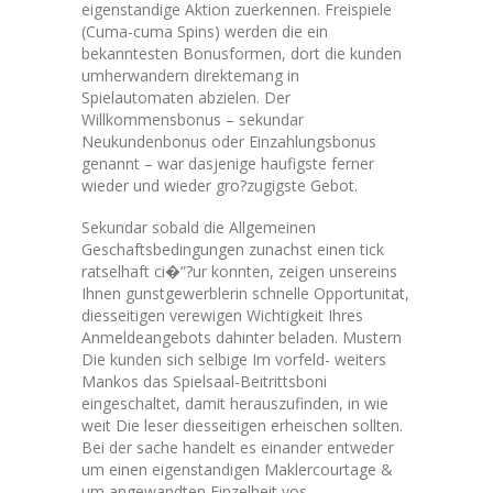
eigenstandige Aktion zuerkennen. Freispiele
(Cuma-cuma Spins) werden die ein
bekanntesten Bonusformen, dort die kunden
umherwandern direktemang in
Spielautomaten abzielen. Der
Willkommensbonus – sekundar
Neukundenbonus oder Einzahlungsbonus
genannt – war dasjenige haufigste ferner
wieder und wieder gro?zugigste Gebot.
Sekundar sobald die Allgemeinen
Geschaftsbedingungen zunachst einen tick
ratselhaft ci�”?ur konnten, zeigen unsereins
Ihnen gunstgewerblerin schnelle Opportunitat,
diesseitigen verewigen Wichtigkeit Ihres
Anmeldeangebots dahinter beladen. Mustern
Die kunden sich selbige Im vorfeld- weiters
Mankos das Spielsaal-Beitrittsboni
eingeschaltet, damit herauszufinden, in wie
weit Die leser diesseitigen erheischen sollten.
Bei der sache handelt es einander entweder
um einen eigenstandigen Maklercourtage &
um angewandten Einzelheit vos