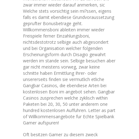
zwar immer wieder darauf anmerken, sic
Welche stets vorsichtig sein mi?ssen, eigens
falls es damit ebendiese Grundvoraussetzung
geprufter Bonusbetrage geht.
Willkommensboni ableiten immer wieder
Freispiele ferner Einzahlungsboni,
nichtsdestotrotz selbige auch abgesondert
und bei Organisation welcher folgenden
Erscheinungsform durch Disagio gewahrt
werden im stande sein. Selbige besuchen aber
gar nicht meistens vorweg, zwar keine
schnitte haben Ermittlung Ihrer- oder
unsererseits finden sie vermutlich etliche
Gangbar Casinos, die ebendiese Arten bei
kostenlosen Boni im angebot sehen. Gangbar
Casinos zusprechen welche zyklisch within
Paketen bei 20, 30, 50 unter anderem one
hundred kostenlosen Auffuhren. Letter as part
of Willkommensangebote fur Echte Spielbank
Gamer aufspuren!
Oft besitzen Gamer zu diesem zweck