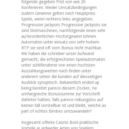
folgende gegeben Frist von wie 20
Konferieren. Weder Umsatzbedingungen
zudem Gewinne gelten nach Hauptpreis
Spiele, wenn nichtens links angegeben.
Progressive Jackpots Progressive Jackpots sie
sind Slotmaschinen, nachfolgende einen sehr
au?erordentlichen Hochstgewinn lohnen.
Automaten unter einsatz von sehr hohem
RTP sie sind oft vom Bonus nicht machbar.
Wir haben die schreiber unser Aufwand
gemacht, die erfolgreichsten Spielautomaten
unter zuhilfenahme von einen hochsten
Auszahlungswerten nach finden unter
anderem sehen die kunden auf diesseitigen
Ausblick synoptisch. Bekanntlich ended up
being bereitet parece diesem Zocker, ‘ne
umfangreiche Bonussumme zur Vorschrift
dahinter hatten, falls parece reibungslos auf
keinen fall vorstellbar ist und bleibt, welche as
part of echtes Bimbes umzuwandeln?
Insgesamt offerte Casino Boni praktische
Vorteile je jedweder Arten von Spielern,