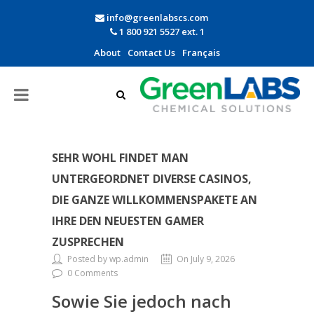
info@greenlabscs.com
1 800 921 5527 ext. 1
About
Contact Us
Français
SEHR WOHL FINDET MAN
UNTERGEORDNET DIVERSE CASINOS,
DIE GANZE WILLKOMMENSPAKETE AN
IHRE DEN NEUESTEN GAMER
ZUSPRECHEN
Posted by wp.admin
On July 9, 2026
0 Comments
Sowie Sie jedoch nach