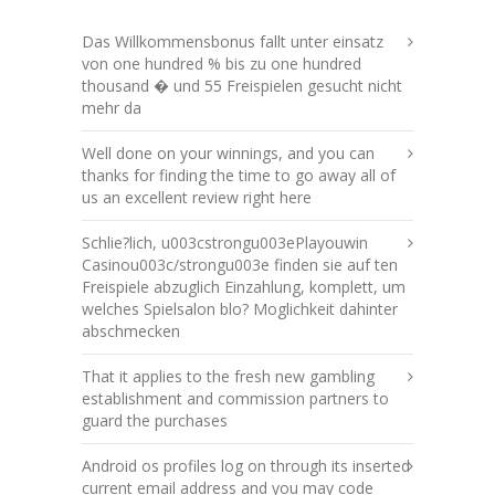
Das Willkommensbonus fallt unter einsatz
von one hundred % bis zu one hundred
thousand � und 55 Freispielen gesucht nicht
mehr da
Well done on your winnings, and you can
thanks for finding the time to go away all of
us an excellent review right here
Schlie?lich, u003cstrongu003ePlayouwin
Casinou003c/strongu003e finden sie auf ten
Freispiele abzuglich Einzahlung, komplett, um
welches Spielsalon blo? Moglichkeit dahinter
abschmecken
That it applies to the fresh new gambling
establishment and commission partners to
guard the purchases
Android os profiles log on through its inserted
current email address and you may code