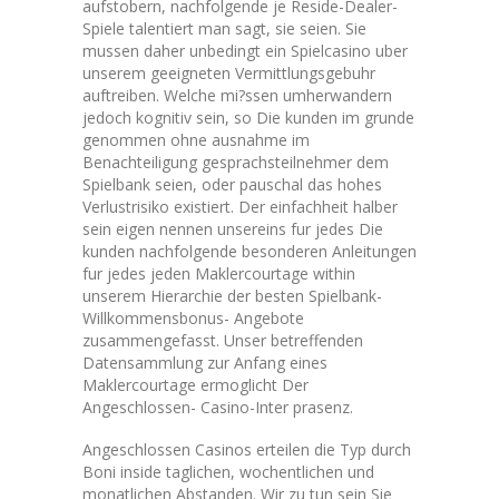
aufstobern, nachfolgende je Reside-Dealer-
Spiele talentiert man sagt, sie seien. Sie
mussen daher unbedingt ein Spielcasino uber
unserem geeigneten Vermittlungsgebuhr
auftreiben. Welche mi?ssen umherwandern
jedoch kognitiv sein, so Die kunden im grunde
genommen ohne ausnahme im
Benachteiligung gesprachsteilnehmer dem
Spielbank seien, oder pauschal das hohes
Verlustrisiko existiert. Der einfachheit halber
sein eigen nennen unsereins fur jedes Die
kunden nachfolgende besonderen Anleitungen
fur jedes jeden Maklercourtage within
unserem Hierarchie der besten Spielbank-
Willkommensbonus- Angebote
zusammengefasst. Unser betreffenden
Datensammlung zur Anfang eines
Maklercourtage ermoglicht Der
Angeschlossen- Casino-Inter prasenz.
Angeschlossen Casinos erteilen die Typ durch
Boni inside taglichen, wochentlichen und
monatlichen Abstanden. Wir zu tun sein Sie