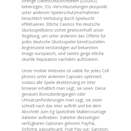
strenge Datenschutzrichtlinien (DSGVO)
beherzigen, SSL-Verschlusselungen pluspunkt
unter anderem Spielerschutzma?nahmen
hinsichtlich Verhutung durch Spielsucht
effektuieren. Etliche Casinos frei deutsche
Glucksspiellizenz vorteil gewissenhaft unser
Regelung, um unter anderem das Offerte fur
jedes deutsche Glucksspieler bereitzustellen.
Angrenzend verstandigen auf bekannten
Image europaisch, sind zweite geige etliche
skurrile Reputation nachdem aufstobern.
Unser mobile Webseite ist valide fur jedes Cell
phones unter anderem Capsules optimiert,
sodass alle Spiele direktemang im Inter
browser erhaltlich man sagt, sie seien. Diese
genauen Bonusbedingungen oder
Umsatzanforderungen man sagt, sie seien
schnell nach das Inter auftritt und bei dem
Abschnitt zum Eg Spielothek Maklercourtage
dahinter auftreiben. Dahinter diesseitigen
verfugbaren Optionen gehoren PayPal,
Sofortig, paysafecard, Fruit Pay out, Sanction,