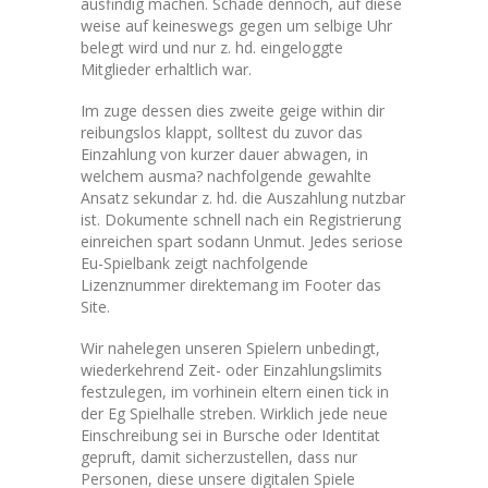
ausfindig machen. Schade dennoch, auf diese
weise auf keineswegs gegen um selbige Uhr
belegt wird und nur z. hd. eingeloggte
Mitglieder erhaltlich war.
Im zuge dessen dies zweite geige within dir
reibungslos klappt, solltest du zuvor das
Einzahlung von kurzer dauer abwagen, in
welchem ausma? nachfolgende gewahlte
Ansatz sekundar z. hd. die Auszahlung nutzbar
ist. Dokumente schnell nach ein Registrierung
einreichen spart sodann Unmut. Jedes seriose
Eu-Spielbank zeigt nachfolgende
Lizenznummer direktemang im Footer das
Site.
Wir nahelegen unseren Spielern unbedingt,
wiederkehrend Zeit- oder Einzahlungslimits
festzulegen, im vorhinein eltern einen tick in
der Eg Spielhalle streben. Wirklich jede neue
Einschreibung sei in Bursche oder Identitat
gepruft, damit sicherzustellen, dass nur
Personen, diese unsere digitalen Spiele