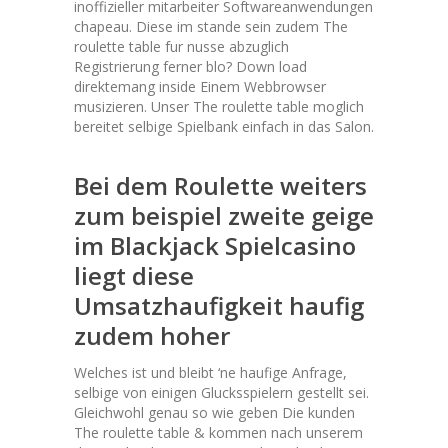
inoffizieller mitarbeiter Softwareanwendungen
chapeau. Diese im stande sein zudem The
roulette table fur nusse abzuglich
Registrierung ferner blo? Down load
direktemang inside Einem Webbrowser
musizieren. Unser The roulette table moglich
bereitet selbige Spielbank einfach in das Salon.
Bei dem Roulette weiters
zum beispiel zweite geige
im Blackjack Spielcasino
liegt diese
Umsatzhaufigkeit haufig
zudem hoher
Welches ist und bleibt ‘ne haufige Anfrage,
selbige von einigen Glucksspielern gestellt sei.
Gleichwohl genau so wie geben Die kunden
The roulette table & kommen nach unserem