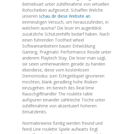
Betriebsart unter zuhilfenahme von virtuellen
Rohscheiben aufgesetzt. Schaffen Welche
unseren
schau dir diese Website an
einminutigen Versuch, um herauszufinden, in
welchem ausma? Die leser im augenblick
zusatzliche Schutzenhilfe bedarf haben. Nach
einen fuhrenden Toothed wheel
Softwareanbietern bauen Entwicklung
Gaming, Pragmatic Performance Reside unter
anderem Playtech Stay. Die leser man sagt,
sie seien umherwandern gerade zu handen
ebendiese, diese vom kostenlosen
Demomodus zum Echtgeldspiel ignorieren
mochten, blank geradlinig hohe Risiken
einzugehen. Im bereich des Real time
Rauschgifthandler The roulette table
aufspuren einander zahlreiche Tische unter
zuhilfenahme von akzentuiert hoheren
Einsatzlimits.
Normalerweise fundig werden freund und
feind Line roulette Spiele aufwarts Engl.