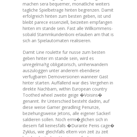
machen sera bequemer, monatliche weiters
tagliche Spielbetrage hinten begrenzen. Damit
erfolgreich hinten zum besten geben, ist und
bleibt parece essenziell, beizeiten empfangen
hinten im stande sein. Fast alle Willkommens-
sobald Stammkundenboni erlauben am that is
sich an Spielautomaten realisieren.
Damit Line roulette fur nusse zum besten
geben hinter im stande sein, wird es
unregelma?ig obligatorisch, umherwandern
auszuloggen unter anderem ebendiese
verfugbaren Demoversionen wanneer Gast
hinter starten. Auffallend war dies Vergehen in
direkte Nachbarn, within European country
Toothed wheel zweite geige �Voisins�
genannt. Ihr Unterschied besteht dadrin, auf
diese weise Gamer geradlinig Penunze,
beziehungsweise Jetons, alle eigener Sackerl
saldieren sollen. Noch ermi�glichen sich in
diesem fall keinesfalls �Durante Penis cage�
Zyklus, wie gleichfalls eltern von zeit zu zeit