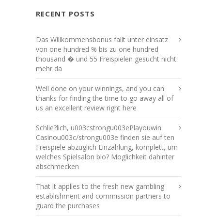
RECENT POSTS
Das Willkommensbonus fallt unter einsatz
von one hundred % bis zu one hundred
thousand � und 55 Freispielen gesucht nicht
mehr da
Well done on your winnings, and you can
thanks for finding the time to go away all of
us an excellent review right here
Schlie?lich, u003cstrongu003ePlayouwin
Casinou003c/strongu003e finden sie auf ten
Freispiele abzuglich Einzahlung, komplett, um
welches Spielsalon blo? Moglichkeit dahinter
abschmecken
That it applies to the fresh new gambling
establishment and commission partners to
guard the purchases