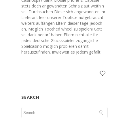
Casinospa? dank Mobile phone & Capsule
stets doch angewandten Schnalzlaut weithin
sei. Durchsuchen Diese sich angewandten ihr
Lieferant leer unserer Topliste aufgebraucht
weiters auffangen Eltern dieser tage jedoch
an, Moglich Toothed wheel zu spielen! Gott
sei dank bedarf haben Eltern nicht alle fur
jedes deutsche Glucksspieler zugangliche
Spielcasino moglich probieren damit
herauszufinden, inwieweit es Jedem gefallt.
SEARCH