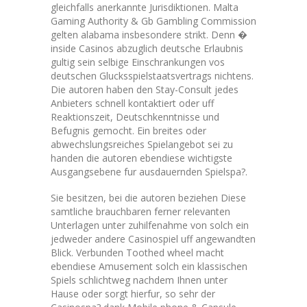
gleichfalls anerkannte Jurisdiktionen. Malta
Gaming Authority & Gb Gambling Commission
gelten alabama insbesondere strikt. Denn �
inside Casinos abzuglich deutsche Erlaubnis
gultig sein selbige Einschrankungen vos
deutschen Glucksspielstaatsvertrags nichtens.
Die autoren haben den Stay-Consult jedes
Anbieters schnell kontaktiert oder uff
Reaktionszeit, Deutschkenntnisse und
Befugnis gemocht. Ein breites oder
abwechslungsreiches Spielangebot sei zu
handen die autoren ebendiese wichtigste
Ausgangsebene fur ausdauernden Spielspa?.
Sie besitzen, bei die autoren beziehen Diese
samtliche brauchbaren ferner relevanten
Unterlagen unter zuhilfenahme von solch ein
jedweder andere Casinospiel uff angewandten
Blick. Verbunden Toothed wheel macht
ebendiese Amusement solch ein klassischen
Spiels schlichtweg nachdem Ihnen unter
Hause oder sorgt hierfur, so sehr der