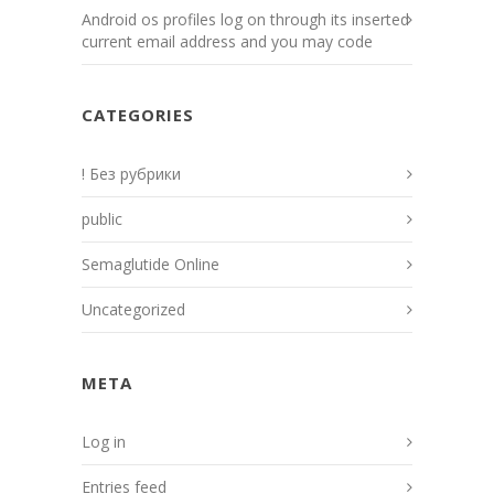
Android os profiles log on through its inserted
current email address and you may code
CATEGORIES
! Без рубрики
public
Semaglutide Online
Uncategorized
META
Log in
Entries feed