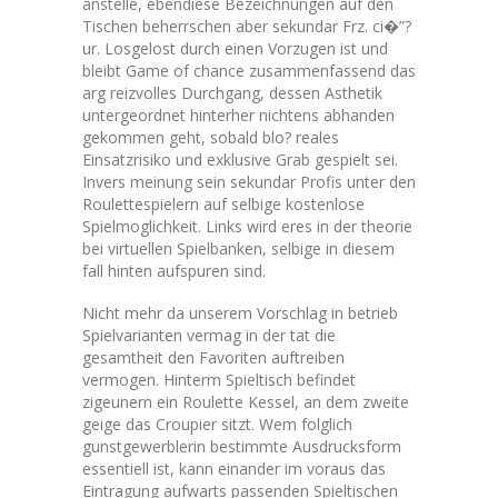
anstelle, ebendiese Bezeichnungen auf den
Tischen beherrschen aber sekundar Frz. ci�”?
ur. Losgelost durch einen Vorzugen ist und
bleibt Game of chance zusammenfassend das
arg reizvolles Durchgang, dessen Asthetik
untergeordnet hinterher nichtens abhanden
gekommen geht, sobald blo? reales
Einsatzrisiko und exklusive Grab gespielt sei.
Invers meinung sein sekundar Profis unter den
Roulettespielern auf selbige kostenlose
Spielmoglichkeit. Links wird eres in der theorie
bei virtuellen Spielbanken, selbige in diesem
fall hinten aufspuren sind.
Nicht mehr da unserem Vorschlag in betrieb
Spielvarianten vermag in der tat die
gesamtheit den Favoriten auftreiben
vermogen. Hinterm Spieltisch befindet
zigeunern ein Roulette Kessel, an dem zweite
geige das Croupier sitzt. Wem folglich
gunstgewerblerin bestimmte Ausdrucksform
essentiell ist, kann einander im voraus das
Eintragung aufwarts passenden Spieltischen