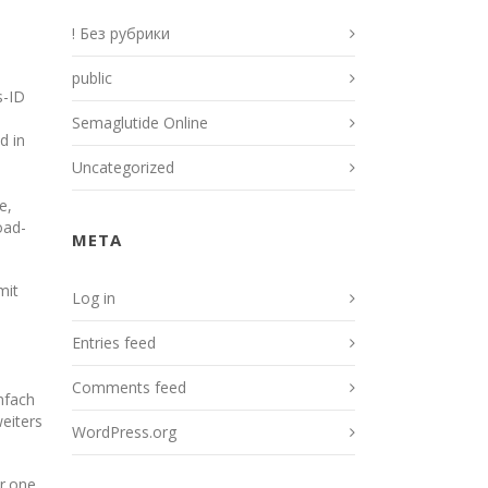
e
! Без рубрики
public
s-ID
Semaglutide Online
d in
Uncategorized
e,
oad-
META
mit
Log in
Entries feed
Comments feed
nfach
weiters
WordPress.org
r.one