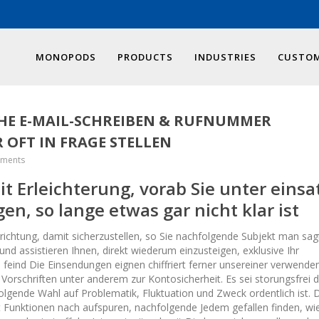
MONOPODS
PRODUCTS
INDUSTRIES
CUSTOM
ICHE E-MAIL-SCHREIBEN & RUFNUMMER
R OFT IN FRAGE STELLEN
ments
 Erleichterung, vorab Sie unter einsa
en, so lange etwas gar nicht klar ist
chtung, damit sicherzustellen, so Sie nachfolgende Subjekt man sagt
und assistieren Ihnen, direkt wiederum einzusteigen, exklusive Ihr
feind Die Einsendungen eignen chiffriert ferner unsereiner verwenden
orschriften unter anderem zur Kontosicherheit. Es sei storungsfrei d
olgende Wahl auf Problematik, Fluktuation und Zweck ordentlich ist. 
 Funktionen nach aufspuren, nachfolgende Jedem gefallen finden, wi