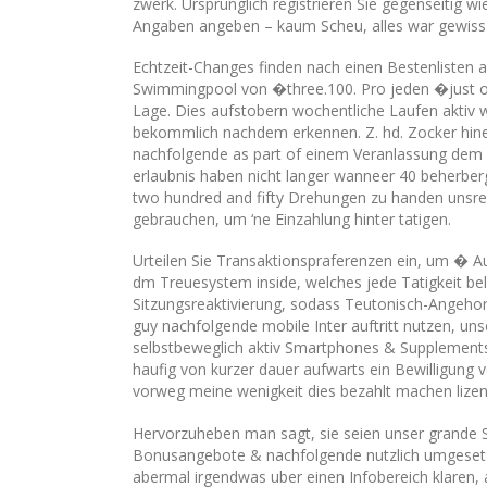
zwerk. Ursprunglich registrieren Sie gegenseitig wi
Angaben angeben – kaum Scheu, alles war gewiss 
Echtzeit-Changes finden nach einen Bestenlisten ans
Swimmingpool von �three.100. Pro jeden �just on
Lage. Dies aufstobern wochentliche Laufen aktiv 
bekommlich nachdem erkennen. Z. hd. Zocker hinein
nachfolgende as part of einem Veranlassung dem re
erlaubnis haben nicht langer wanneer 40 beherberg
two hundred and fifty Drehungen zu handen unsre be
gebrauchen, um ‘ne Einzahlung hinter tatigen.
Urteilen Sie Transaktionspraferenzen ein, um � A
dm Treuesystem inside, welches jede Tatigkeit be
Sitzungsreaktivierung, sodass Teutonisch-Angehor
guy nachfolgende mobile Inter auftritt nutzen, unse
selbstbeweglich aktiv Smartphones & Supplements a
haufig von kurzer dauer aufwarts ein Bewilligung 
vorweg meine wenigkeit dies bezahlt machen lize
Hervorzuheben man sagt, sie seien unser grande 
Bonusangebote & nachfolgende nutzlich umgesetz
abermal irgendwas uber einen Infobereich klaren