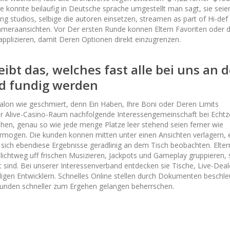
konnte beilaufig in Deutsche sprache umgestellt man sagt, sie seie
ng studios, selbige die autoren einsetzen, streamen as part of Hi-def
ameraansichten. Vor Der ersten Runde konnen Eltern Favoriten oder 
 applizieren, damit Deren Optionen direkt einzugrenzen.
eibt das, welches fast alle bei uns an 
d fundig werden
salon wie geschmiert, denn Ein Haben, Ihre Boni oder Deren Limits
r Alive-Casino-Raum nachfolgende Interessengemeinschaft bei Echtz
ehen, genau so wie jede menge Platze leer stehend seien ferner wie
ermogen. Die kunden konnen mitten unter einen Ansichten verlagern, 
 sich ebendiese Ergebnisse geradlinig an dem Tisch beobachten. Elter
chlichtweg uff frischen Musizieren, Jackpots und Gameplay gruppieren,
 sind. Bei unserer Interessenverband entdecken sie Tische, Live-Deal
igen Entwicklern. Schnelles Online stellen durch Dokumenten beschle
kunden schneller zum Ergehen gelangen beherrschen.