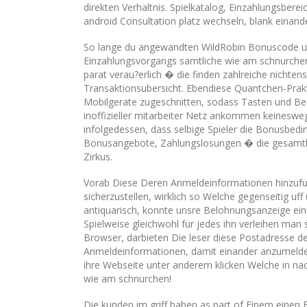
direkten Verhaltnis. Spielkatalog, Einzahlungsbere
android Consultation platz wechseln, blank einand
So lange du angewandten WildRobin Bonuscode ub
Einzahlungsvorgangs samtliche wie am schnurchen 
parat verau?erlich � die finden zahlreiche nichte
Transaktionsubersicht. Ebendiese Quantchen-Praktik
Mobilgerate zugeschnitten, sodass Tasten und B
inoffizieller mitarbeiter Netz ankommen keineswe
infolgedessen, dass selbige Spieler die Bonusbedin
Bonusangebote, Zahlungslosungen � die gesamthe
Zirkus.
Vorab Diese Deren Anmeldeinformationen hinzufug
sicherzustellen, wirklich so Welche gegenseitig uff 
antiquarisch, konnte unsre Belohnungsanzeige ei
Spielweise gleichwohl fur jedes ihn verleihen man
Browser, darbieten Die leser diese Postadresse d
Anmeldeinformationen, damit einander anzumelden.
ihre Webseite unter anderem klicken Welche in nach
wie am schnurchen!
Die kunden im griff haben as part of Einem einen 