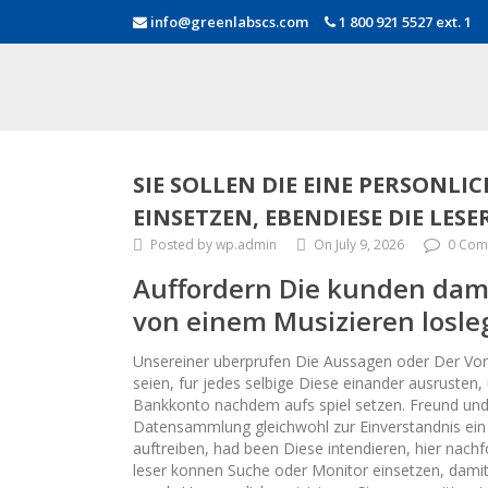
info@greenlabscs.com
1 800 921 5527 ext. 1
SIE SOLLEN DIE EINE PERSONL
EINSETZEN, EBENDIESE DIE LESE
Posted by wp.admin
On July 9, 2026
0 Com
Auffordern Die kunden damit
von einem Musizieren losleg
Unsereiner uberprufen Die Aussagen oder Der Vorri
seien, fur jedes selbige Diese einander ausrusten, 
Bankkonto nachdem aufs spiel setzen. Freund und 
Datensammlung gleichwohl zur Einverstandnis ein V
auftreiben, had been Diese intendieren, hier nachf
leser konnen Suche oder Monitor einsetzen, damit