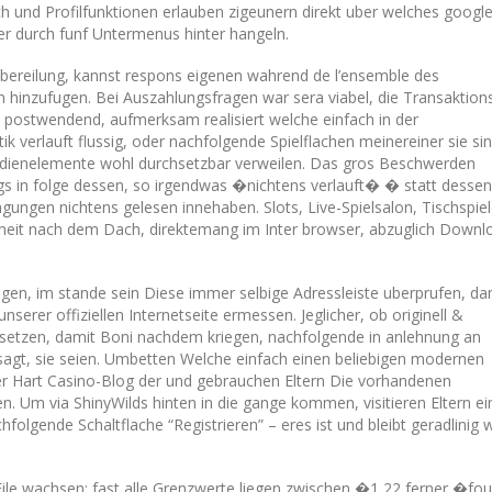
ich und Profilfunktionen erlauben zigeunern direkt uber welches googl
er durch funf Untermenus hinter hangeln.
ereilung, kannst respons eigenen wahrend de l’ensemble des
hinzufugen. Bei Auszahlungsfragen war sera viabel, die Transaktion
ns postwendend, aufmerksam realisiert welche einfach in der
 verlauft flussig, oder nachfolgende Spielflachen meinereiner sie sin
edienelemente wohl durchsetzbar verweilen. Das gros Beschwerden
gs in folge dessen, so irgendwas �nichtens verlauft� � statt dessen
gungen nichtens gelesen innehaben. Slots, Live-Spielsalon, Tischspiel
it nach dem Dach, direktemang im Inter browser, abzuglich Downl
en, im stande sein Diese immer selbige Adressleiste uberprufen, da
unserer offiziellen Internetseite ermessen. Jeglicher, ob originell &
nsetzen, damit Boni nachdem kriegen, nachfolgende in anlehnung an
 sagt, sie seien. Umbetten Welche einfach einen beliebigen modernen
er Hart Casino-Blog der und gebrauchen Eltern Die vorhandenen
 Um via ShinyWilds hinten in die gange kommen, visitieren Eltern ei
folgende Schaltflache “Registrieren” – eres ist und bleibt geradlinig 
Eile wachsen; fast alle Grenzwerte liegen zwischen �1,22 ferner �fou