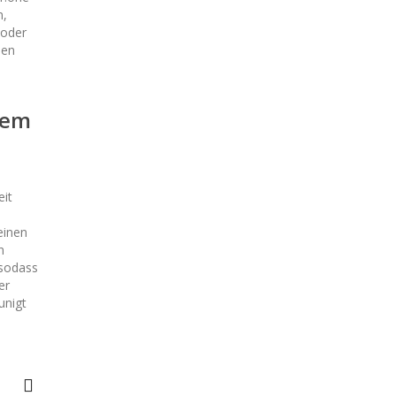
n,
 oder
den
dem
eit
einen
n
 sodass
er
unigt