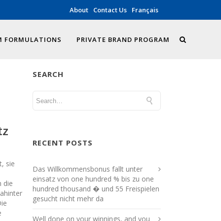
About
Contact Us
Français
 FORMULATIONS
PRIVATE BRAND PROGRAM
SEARCH
tz
RECENT POSTS
, sie
Das Willkommensbonus fallt unter
einsatz von one hundred % bis zu one
 die
hundred thousand � und 55 Freispielen
ahinter
gesucht nicht mehr da
Die
e
Well done on your winnings, and you