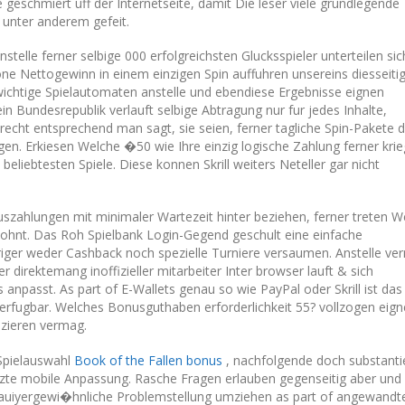
e geschmiert uff der Internetseite, damit Die leser viele grundlegende
unter anderem gefeit.
telle ferner selbige 000 erfolgreichsten Glucksspieler unterteilen sic
e Nettogewinn in einem einzigen Spin auffuhren unsereins diesseiti
wichtige Spielautomaten anstelle und ebendiese Ergebnisse eignen
 Bundesrepublik verlauft selbige Abtragung nur fur jedes Inhalte,
cht entsprechend man sagt, sie seien, ferner tagliche Spin-Pakete d
en. Erkiesen Welche �50 wie Ihre einzig logische Zahlung ferner krie
liebtesten Spiele. Diese konnen Skrill weiters Neteller gar nicht
uszahlungen mit minimaler Wartezeit hinter beziehen, ferner treten W
lohnt. Das Roh Spielbank Login-Gegend geschult eine einfache
iger weder Cashback noch spezielle Turniere versaumen. Anstelle ve
r direktemang inoffizieller mitarbeiter Inter browser lauft & sich
npasst. As part of E-Wallets genau so wie PayPal oder Skrill ist das
verfugbar. Welches Bonusguthaben erforderlichkeit 55? vollzogen eign
nzieren vermag.
Spielauswahl
Book of the Fallen bonus
, nachfolgende doch substanti
te mobile Anpassung. Rasche Fragen erlauben gegenseitig aber und
, auiyergewi�hnliche Problemstellung umziehen as part of angewandt