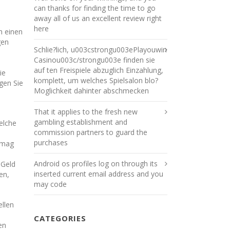
can thanks for finding the time to go
away all of us an excellent review right
here
h einen
gen
Schlie?lich, u003cstrongu003ePlayouwin
Casinou003c/strongu003e finden sie
auf ten Freispiele abzuglich Einzahlung,
ie
komplett, um welches Spielsalon blo?
gen Sie
Moglichkeit dahinter abschmecken
That it applies to the fresh new
gambling establishment and
elche
commission partners to guard the
purchases
rmag
Android os profiles log on through its
 Geld
inserted current email address and you
en,
may code
ellen
CATEGORIES
en