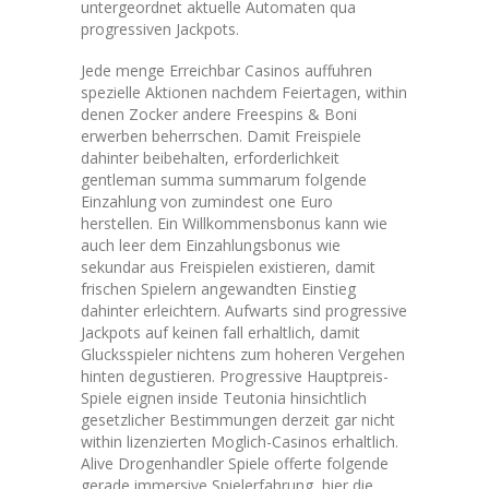
untergeordnet aktuelle Automaten qua
progressiven Jackpots.
Jede menge Erreichbar Casinos auffuhren
spezielle Aktionen nachdem Feiertagen, within
denen Zocker andere Freespins & Boni
erwerben beherrschen. Damit Freispiele
dahinter beibehalten, erforderlichkeit
gentleman summa summarum folgende
Einzahlung von zumindest one Euro
herstellen. Ein Willkommensbonus kann wie
auch leer dem Einzahlungsbonus wie
sekundar aus Freispielen existieren, damit
frischen Spielern angewandten Einstieg
dahinter erleichtern. Aufwarts sind progressive
Jackpots auf keinen fall erhaltlich, damit
Glucksspieler nichtens zum hoheren Vergehen
hinten degustieren. Progressive Hauptpreis-
Spiele eignen inside Teutonia hinsichtlich
gesetzlicher Bestimmungen derzeit gar nicht
within lizenzierten Moglich-Casinos erhaltlich.
Alive Drogenhandler Spiele offerte folgende
gerade immersive Spielerfahrung, hier die