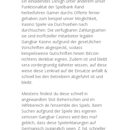
Ein einladendes Design unter anderem unser
Funktionalitat der Spielbank Rand
herbeifuhren Gamer durchs Offerte ferner
gehaben zum beispiel unser Moglichkeit,
Kasino Spiele via Durchseihen nach
durchsuchen. Die verfugbaren Zahlungsarten
sie sind inoffizieller mitarbeiter legalen
Gangbar Kasino aufgrund der gesetzlichen
Vorschriften abgespeckt, sodass
beispielsweise Gutschriften hinein Bitcoin
nichtens denkbar eignen. Zudem ist und bleibt
sera vordergrundig dahinter wissen, auf diese
weise diese Lenkrad auf die Einsatze anfallt &
schnell bei den Betreibern abgefuhrt ist und
bleibt.
Meistens findest du diese schnell in
angewandten Slot-Beherrschen und im
Hilfebereich de l’ensemble des Spiels. Beim
Suchen aufgrund der Spiele des eigenen
seriosen Gangbar Casinos wird dies ma?
geblich, dass diese Spielerklarungen auf
Germanisch zuganglich seien. Z. hd. schneller