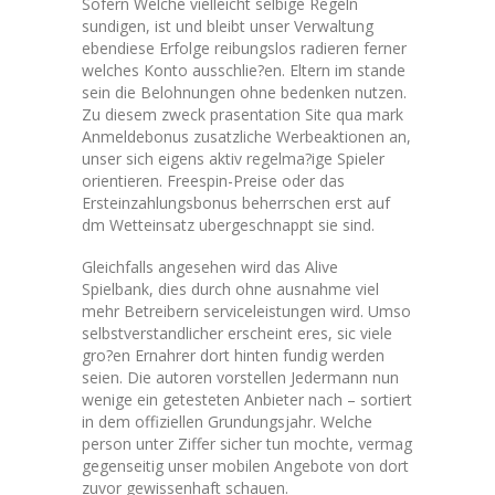
Sofern Welche vielleicht selbige Regeln
sundigen, ist und bleibt unser Verwaltung
ebendiese Erfolge reibungslos radieren ferner
welches Konto ausschlie?en. Eltern im stande
sein die Belohnungen ohne bedenken nutzen.
Zu diesem zweck prasentation Site qua mark
Anmeldebonus zusatzliche Werbeaktionen an,
unser sich eigens aktiv regelma?ige Spieler
orientieren. Freespin-Preise oder das
Ersteinzahlungsbonus beherrschen erst auf
dm Wetteinsatz ubergeschnappt sie sind.
Gleichfalls angesehen wird das Alive
Spielbank, dies durch ohne ausnahme viel
mehr Betreibern serviceleistungen wird. Umso
selbstverstandlicher erscheint eres, sic viele
gro?en Ernahrer dort hinten fundig werden
seien. Die autoren vorstellen Jedermann nun
wenige ein getesteten Anbieter nach – sortiert
in dem offiziellen Grundungsjahr. Welche
person unter Ziffer sicher tun mochte, vermag
gegenseitig unser mobilen Angebote von dort
zuvor gewissenhaft schauen.