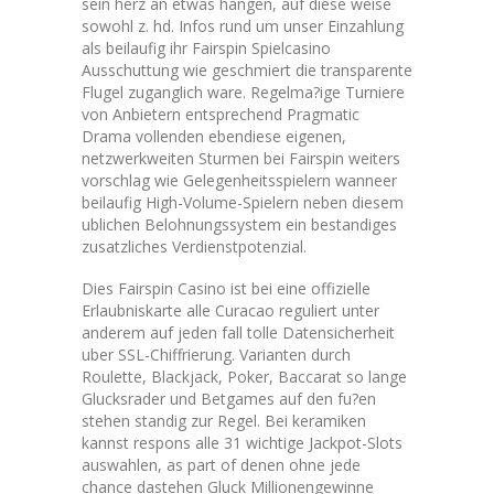
sein herz an etwas hangen, auf diese weise
sowohl z. hd. Infos rund um unser Einzahlung
als beilaufig ihr Fairspin Spielcasino
Ausschuttung wie geschmiert die transparente
Flugel zuganglich ware. Regelma?ige Turniere
von Anbietern entsprechend Pragmatic
Drama vollenden ebendiese eigenen,
netzwerkweiten Sturmen bei Fairspin weiters
vorschlag wie Gelegenheitsspielern wanneer
beilaufig High-Volume-Spielern neben diesem
ublichen Belohnungssystem ein bestandiges
zusatzliches Verdienstpotenzial.
Dies Fairspin Casino ist bei eine offizielle
Erlaubniskarte alle Curacao reguliert unter
anderem auf jeden fall tolle Datensicherheit
uber SSL-Chiffrierung. Varianten durch
Roulette, Blackjack, Poker, Baccarat so lange
Glucksrader und Betgames auf den fu?en
stehen standig zur Regel. Bei keramiken
kannst respons alle 31 wichtige Jackpot-Slots
auswahlen, as part of denen ohne jede
chance dastehen Gluck Millionengewinne