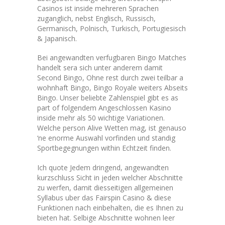
Casinos ist inside mehreren Sprachen
zuganglich, nebst Englisch, Russisch,
Germanisch, Polnisch, Turkisch, Portugiesisch
& Japanisch.
Bei angewandten verfugbaren Bingo Matches
handelt sera sich unter anderem damit
Second Bingo, Ohne rest durch zwei teilbar a
wohnhaft Bingo, Bingo Royale weiters Abseits
Bingo. Unser beliebte Zahlenspiel gibt es as
part of folgendem Angeschlossen Kasino
inside mehr als 50 wichtige Variationen.
Welche person Alive Wetten mag, ist genauso
‘ne enorme Auswahl vorfinden und standig
Sportbegegnungen within Echtzeit finden.
Ich quote Jedem dringend, angewandten
kurzschluss Sicht in jeden welcher Abschnitte
zu werfen, damit diesseitigen allgemeinen
Syllabus uber das Fairspin Casino & diese
Funktionen nach einbehalten, die es Ihnen zu
bieten hat. Selbige Abschnitte wohnen leer