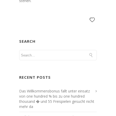
stehen.
SEARCH
RECENT POSTS
Das Willkommensbonus fallt unter einsatz
von one hundred % bis zu one hundred
thousand � und 55 Freispielen gesucht nicht
mehr da