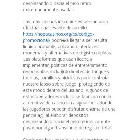
desplazandolo hacia el pelo retiro
extremadamente usadas.
Las mas casinos inscribiri? esfuerzan para
efectuar cual levante desarrollo
https://hopacasinos.org/es/codigo-
promocional/
podri�a llegar a ser resulta
liquido probable, utilizando interfaces
modernas y alternativas de registro rapidas.
Las plataformas que usan licencia
implementan politicas de entretenimiento
responsable, inclui�do limites de tanque y
tuercas, tornillos y bicicletas para controlar
nuestro lapso sobre juego, protegiendo de
este modo dentro del usuario. Algunos de
estos operadores incluso se fabrican con la
alternativa de casino sin asignacion, adonde
las jugadores pueden disfrutar encima de una
pericia agil al elaborar depositos
desplazandolo hacia el pelo retiros carente
pasar por algun transcurso de registro total.
Conforme los consejos a tu disposicion, el