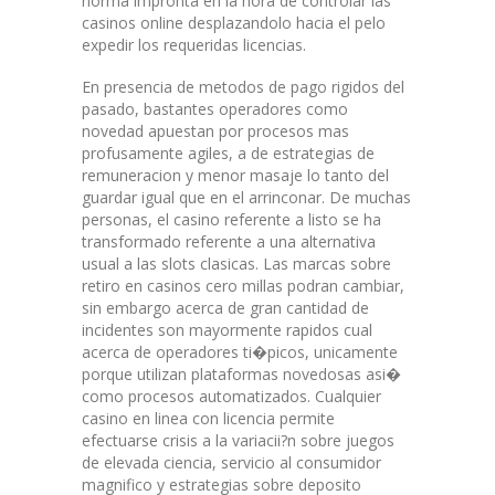
norma impronta en la hora de controlar las
casinos online desplazandolo hacia el pelo
expedir los requeridas licencias.
En presencia de metodos de pago rigidos del
pasado, bastantes operadores como
novedad apuestan por procesos mas
profusamente agiles, a de estrategias de
remuneracion y menor masaje lo tanto del
guardar igual que en el arrinconar. De muchas
personas, el casino referente a listo se ha
transformado referente a una alternativa
usual a las slots clasicas. Las marcas sobre
retiro en casinos cero millas podran cambiar,
sin embargo acerca de gran cantidad de
incidentes son mayormente rapidos cual
acerca de operadores ti�picos, unicamente
porque utilizan plataformas novedosas asi�
como procesos automatizados. Cualquier
casino en linea con licencia permite
efectuarse crisis a la variacii?n sobre juegos
de elevada ciencia, servicio al consumidor
magnifico y estrategias sobre deposito