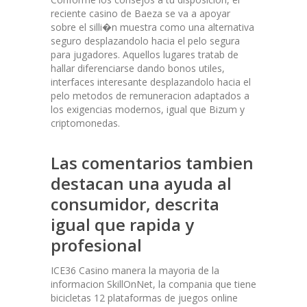
reciente casino de Baeza se va a apoyar
sobre el silli�n muestra como una alternativa
seguro desplazandolo hacia el pelo segura
para jugadores. Aquellos lugares tratab de
hallar diferenciarse dando bonos utiles,
interfaces interesante desplazandolo hacia el
pelo metodos de remuneracion adaptados a
los exigencias modernos, igual que Bizum y
criptomonedas.
Las comentarios tambien
destacan una ayuda al
consumidor, descrita
igual que rapida y
profesional
ICE36 Casino manera la mayoria de la
informacion SkillOnNet, la compania que tiene
bicicletas 12 plataformas de juegos online