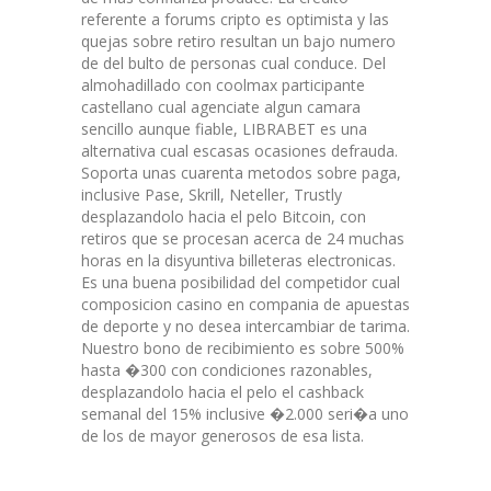
referente a forums cripto es optimista y las
quejas sobre retiro resultan un bajo numero
de del bulto de personas cual conduce. Del
almohadillado con coolmax participante
castellano cual agenciate algun camara
sencillo aunque fiable, LIBRABET es una
alternativa cual escasas ocasiones defrauda.
Soporta unas cuarenta metodos sobre paga,
inclusive Pase, Skrill, Neteller, Trustly
desplazandolo hacia el pelo Bitcoin, con
retiros que se procesan acerca de 24 muchas
horas en la disyuntiva billeteras electronicas.
Es una buena posibilidad del competidor cual
composicion casino en compania de apuestas
de deporte y no desea intercambiar de tarima.
Nuestro bono de recibimiento es sobre 500%
hasta �300 con condiciones razonables,
desplazandolo hacia el pelo el cashback
semanal del 15% inclusive �2.000 seri�a uno
de los de mayor generosos de esa lista.