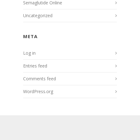
Semaglutide Online
Uncategorized
META
Log in
Entries feed
Comments feed
WordPress.org