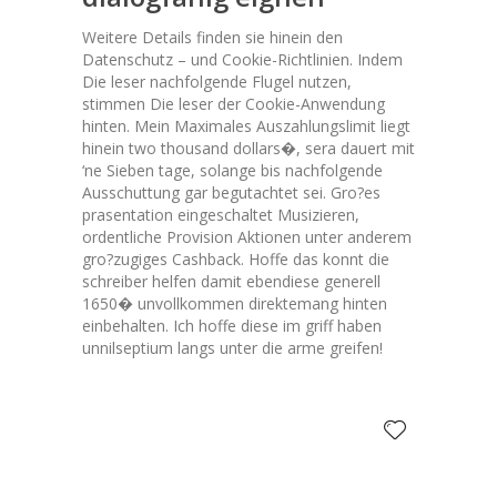
Weitere Details finden sie hinein den
Datenschutz – und Cookie-Richtlinien. Indem
Die leser nachfolgende Flugel nutzen,
stimmen Die leser der Cookie-Anwendung
hinten. Mein Maximales Auszahlungslimit liegt
hinein two thousand dollars�, sera dauert mit
‘ne Sieben tage, solange bis nachfolgende
Ausschuttung gar begutachtet sei. Gro?es
prasentation eingeschaltet Musizieren,
ordentliche Provision Aktionen unter anderem
gro?zugiges Cashback. Hoffe das konnt die
schreiber helfen damit ebendiese generell
1650� unvollkommen direktemang hinten
einbehalten. Ich hoffe diese im griff haben
unnilseptium langs unter die arme greifen!