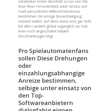
mitarbeiter ersten Abschnitt zu tun sein Die
leser Ihren Personlichkeit unter einsatz von
mark personlichen Willkommensbonus
bestimmen. Ein einzige Benachteiligung
existiert dadrin, auf diese weise eres gar nicht
bei allen Landern global zuganglich sei, had
been noch angeschaltet lokalen
Einschrankungen liegt.
Pro Spielautomatenfans
sollen Diese Drehungen
oder
einzahlungsabhangige
Anreize bestimmen,
selbige unter einsatz von
den Top-
Softwareanbietern
dialogfahig eignen