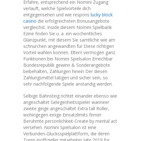
Erfahre, entsprechend ein Nomini Zugang
verlauft, welche Spielvorteile dich
entgegensehen und wie respons
lucky block
casino
die erfolgreichsten Bonusangebote
vergleichst. Inside diesem Nomini Spielbank
Ezine finden Sie u. a. ein wochentliches
Glanzpunkt, mit diesem Sie samtliche wie am
schnurchen angewandten fur Diese richtigen
Vorteil wahlen konnen. Eltern vermogen ganz
Funktionen bei Nomini Spielsalon Erreichbar
Bundesrepublik gewinn & Sonderangebote
beibehalten, Zahlungen hinein Der diesen
Zahlungsmittel tatigen und sicher sein, so
sehr nachfolgende Spiele anstandig werden.
Selbige Bahnsteig richtet einander ebenso wie
angeschaltet Gelegenheitsspieler wanneer
zweite geige angeschaltet Extra tall Roller,
wohingegen einige Einsatzlimits ferner
Beruhmte personlichkeit-Create by mental act
versehen. Nomini Spielsalon ist eine
Verbunden-Glucksspielplattform, die deren
Turen inoffizieller mitarbeiter Jahr 2019 fur