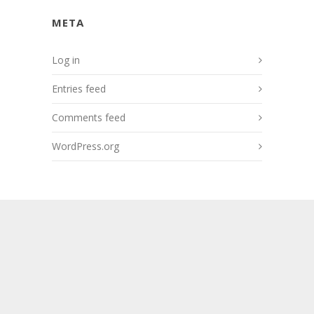
META
Log in
Entries feed
Comments feed
WordPress.org