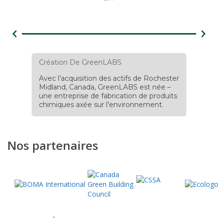
Création De GreenLABS
Exp
Avec l’acquisition des actifs de Rochester
Gre
Midland, Canada, GreenLABS est née –
étab
une entreprise de fabrication de produits
ce q
chimiques axée sur l’environnement.
de p
et d
chim
Nos partenaires